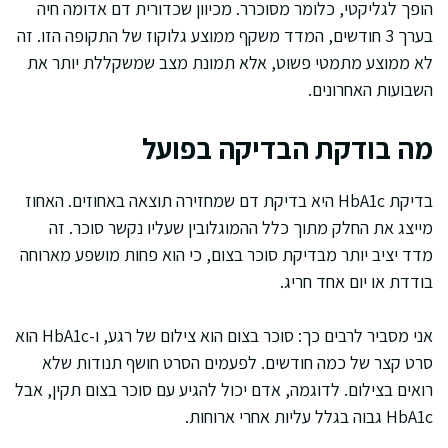
הופך לגליקטי, כלומר מסוכרר. מכיוון שכדורית דם אדומה חיה
בערך 3 חודשים, המדד משקף ממוצע גלוקוז של התקופה הזו. זה
לא ממוצע מתמטי פשוט, אלא תמונת מצב שמשקללת יותר את
השבועות האחרונים.
מה בודקת הבדיקה בפועל
בדיקת HbA1c היא בדיקת דם שמחזירה תוצאה באחוזים. האחוז
מייצג את החלק מתוך כלל ההמוגלובין שעליו נקשר סוכר. זה
מדד יציב יותר מבדיקת סוכר בצום, כי הוא פחות מושפע מארוחה
בודדת או יום אחד חריג.
אני מסביר לרבים כך: סוכר בצום הוא צילום של רגע, ו-HbA1c הוא
סרט קצר של כמה חודשים. לפעמים הסרט חושף תנודות שלא
רואים בצילום. לדוגמה, אדם יכול להגיע עם סוכר בצום תקין, אבל
HbA1c גבוה בגלל עליות אחרי ארוחות.