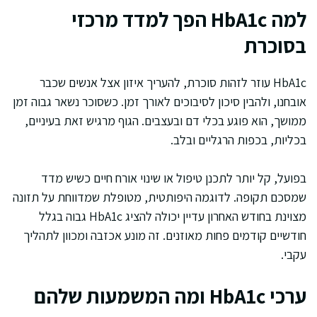
למה HbA1c הפך למדד מרכזי
בסוכרת
HbA1c עוזר לזהות סוכרת, להעריך איזון אצל אנשים שכבר
אובחנו, ולהבין סיכון לסיבוכים לאורך זמן. כשסוכר נשאר גבוה זמן
ממושך, הוא פוגע בכלי דם ובעצבים. הגוף מרגיש זאת בעיניים,
בכליות, בכפות הרגליים ובלב.
בפועל, קל יותר לתכנן טיפול או שינוי אורח חיים כשיש מדד
שמסכם תקופה. לדוגמה היפותטית, מטופלת שמדווחת על תזונה
מצוינת בחודש האחרון עדיין יכולה להציג HbA1c גבוה בגלל
חודשיים קודמים פחות מאוזנים. זה מונע אכזבה ומכוון לתהליך
עקבי.
ערכי HbA1c ומה המשמעות שלהם