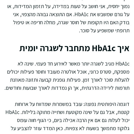
נמוך יחסית, אני חושב על טעות במדידה, על תזמון המדידות, או
על גורם שמשבש את HbA1c. אם התוצאה גבוהה מהצפוי, אני
בודק האם היו תקופות של חוסר שגרה, מחלה חריפה או טיפול
תרופתי שמשפיע על סוכר.
איך HbA1c מתחבר לשגרה יומית
HbA1c מגיב לשגרה יותר מאשר לאירוע חד פעמי. שינה לא
מספקת, סטרס כרוני, אוכל אולטרה מעובד וחוסר פעילות יכולים
להעלות סוכר לאורך זמן. פעילות גופנית קבועה ותזונה מאוזנת
תורמות לירידה הדרגתית, אך הן נמדדות לאורך שבועות וחודשים.
דוגמה היפותטית נפוצה: עובד במשמרות שמדווח על ארוחות
קטנות, אבל גם על שינה מקוטעת ושתייה מתוקה בלילות. HbA1c
יכול לעלות גם אם אין הרבה אכילה ביום, כי הגוף חווה עומס
גלוקוז מתמשך בשעות לא צפויות. כאן המדד עוזר להצביע על