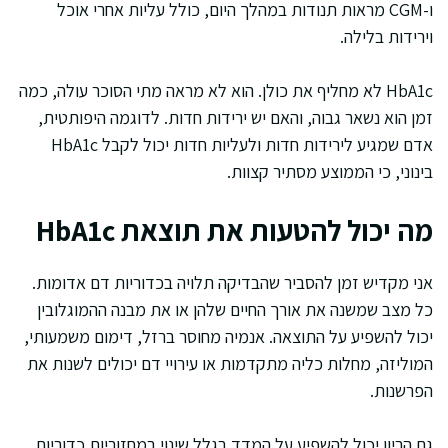
ו-CGM מראות תנודות במהלך היום, כולל עליות אחרי אוכל
וירידות בלילה.
HbA1c לא מחליף את כולן. הוא לא מראה מתי הסוכר עולה, כמה
זמן הוא נשאר גבוה, והאם יש ירידות חדות. לדוגמה היפותטית,
אדם שמגיע לירידות חדות ולעליות חדות יכול לקבל HbA1c
בינוני, כי הממוצע מסתיר קצוות.
מה יכול להטעות את תוצאת HbA1c
אני מקדיש זמן להסביר שהבדיקה תלויה בכדוריות דם אדומות.
כל מצב שמשנה את אורך החיים שלהן או את מבנה ההמוגלובין
יכול להשפיע על התוצאה. אנמיה מחוסר ברזל, דימום משמעותי,
המוליזה, מחלות כליה מתקדמות או עירויי דם יכולים לשנות את
הפרשנות.
גם הריון יכול להשפיע על המדד בגלל שינוי במחזוריות כדוריות