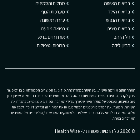
בריאות האישה
מחלות ותסמינים
בריאות הילד
מערכות הגוף
בריאות הנפש
עזרה ראשונה
בריאות מינית
רפואה מונעת
גיל הזהב
אורח חיים בריא
הריון ולידה
תרופות וטיפולים
האתר הוקם מיוזמה אישית, ובין היתר במטרה לתת מידע על המוצרים המפורסמים בו ולאפשר
ערוץ לקבלת פרטים נוספים ואפשרויות רכישה לחלק מהמוצרים הנזכרים בו. המידע שניתן נכון
ליום כתיבתו, ומבוסס על מחקר אישי שנערך על ידי המחבר. המידע איננו מייצג בהכרח את
השירות, המוצר, את הפרטים הטכניים הכלולים בו או את המחיר הנזכר לצידו. כדי לקבל את
מלוא המידע הרלוונטי על המוצרים יש לפנות למשווקים המורשים ו/או ליצרנים של המוצרים
המוזכרים באתר.
© 2026 כל הזכויות שמורות ל- Health Wise