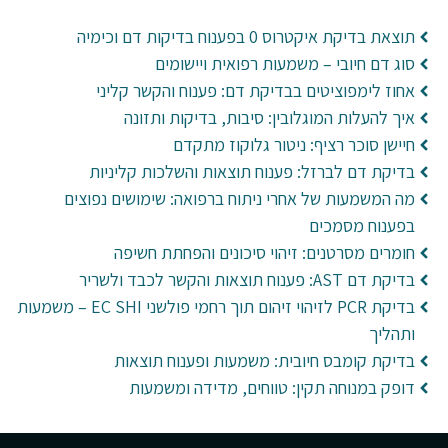
תוצאת בדיקת איקטרוס 0 בפענוח בדיקות דם וכימיה
סוג דם חיובי – משמעות רפואית ויישומים
אחוז לימפוציטים בבדיקת דם: פענוח והקשר קליני
איך להעלות המוגלובין: סיבות, בדיקות ותזונה
חיישן סוכר רציף: ניטור גלוקוז מתקדם
בדיקת דם לברזל: פענוח תוצאות והשלכות קליניות
מה המשמעות של אחרי ניתוח ברפואה: שימושים נפוצים
בפענוח מסמכים
חומרים מסרטנים: זיהוי סיכונים והפחתת חשיפה
בדיקת דם AST: פענוח תוצאות והקשר לכבד ולשריר
בדיקת PCR לזיהוי זיהום תוך רחמי פולשני EC SHI – משמעות
ותהליך
בדיקת קומבס חיובית: משמעות ופענוח תוצאות
דופק במנוחה תקין: טווחים, מדידה ומשמעות