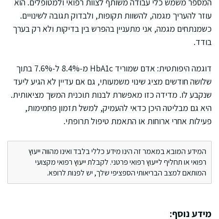
המספר משמש כלי עבודה משותף לצוות רפואי ולמטופלים. הוא
עוזר להעריך מגמה, להשוות תקופות, ולבדוק תגובה לשינויים.
כשמנתחים מגמה, אני מתעניין בהפרש בין בדיקות ולא רק בערך
בודד.
דוגמה היפותטית: אדם שמוריד HbA1c מ-8.4% ל-7.6% בתוך
שלושה חודשים מציג שינוי משמעותי, גם אם עדיין לא הגיע ליעד
שנקבע לו. מדידה כזו מאפשרת לבנות תוכנית המשך מציאותית.
היא גם מבליטה היכן כדאי להעמיק, למשל תזמון פחמימות,
פעילות אחרי ארוחות או התאמת טיפול תרופתי.
המידע המובא במאמר זה הינו מידע כללי בלבד ואינו מהווה ייעוץ
רפואי או תחליף לייעוץ רפואי פרטני. לקבלת ייעוץ רפואי מקצועי
המותאם למצב הבריאותי הספציפי שלך, יש לפנות לרופא.
מידע נוסף: