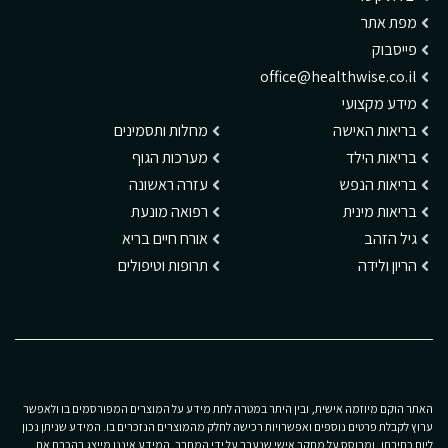
מפת אתר
פייסבוק
office@healthwise.co.il
מידע מקצועי
בריאות האישה
מחלות ותסמינים
בריאות הילד
מערכות הגוף
בריאות הנפש
עזרה ראשונה
בריאות מינית
רפואה מונעת
גיל הזהב
אורח חיים בריא
הריון ולידה
תרופות וטיפולים
האתר הוקם מיוזמה אישית, ובין היתר במטרה לתת מידע על המוצרים המפורסמים בו ולאפשר
ערוץ לקבלת פרטים נוספים ואפשרויות רכישה לחלק מהמוצרים הנזכרים בו. המידע שניתן נכון
ליום כתיבתו, ומבוסס על מחקר אישי שנערך על ידי המחבר. המידע איננו מייצג בהכרח את