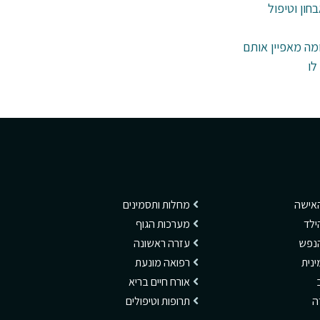
חון וטיפול
ומה מאפיין אותם
לו
האישה
מחלות ותסמינים
ילד
מערכות הגוף
הנפש
עזרה ראשונה
ינית
רפואה מונעת
אורח חיים בריא
דה
תרופות וטיפולים