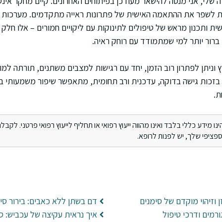
שלי, אני מנסה להישאר מעודכן בפיתוחים האחרונים. קיים מחקר אינטנ
ות לשפר את ההתאמה האישית של פתרונות ראייה מתקדמים. מערכות בד
ת ותכנון מראש של טיפולים לתינוקות עם ליקויים חמורים – אלו חל
 ברור יותר למי שמתמודד עם רוחק ראיה.
 וניתן לפתרון רוב הזמן, יחד עם רגישות למצבים משתנים, תורתה למו
בזכות גישה בדוקה, עדכנית ורב תחומית, מתאפשר שיפור משמעותי בא
ת.
מידע כללי בלבד ואינו מהווה ייעוץ רפואי או תחליף לייעוץ רפואי פרטני. לקבלת 
ציפי שלך, יש לפנות לרופא.
 וזיהוי מוקדם של סימנים
דם בשתן ללא כאבים: בירור סי
רמים ודרכי טיפול
איך נראית עקיצה של עכביש: ס