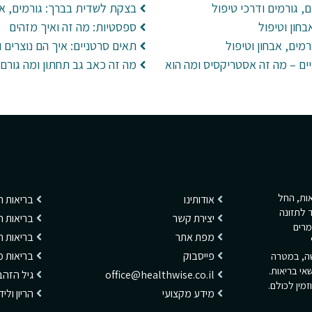
ם, גורמים ודרכי טיפול
בצקת לשדית בברך: גורמים, אב
חון וטיפול
ספסטיות: מה זה ואיך מזהים
מים, אבחון וטיפול
תאים סרטניים: איך הם נוצרים 
ים – מה זה אסטריקסיס ומה הוא
מה זה כאב גב תחתון ומה גורם 
ריאות, החל
אודותינו
בריאות 
 לתזונה
יצירת קשר
בריאות ה
מרים
מפת אתר
בריאות 
פייסבוק
בריאות מ
שה, במטרה
אי בריאות.
office@healthwise.co.il
גיל הזהב
מין לכולם.
מידע מקצועי
הריון ולי