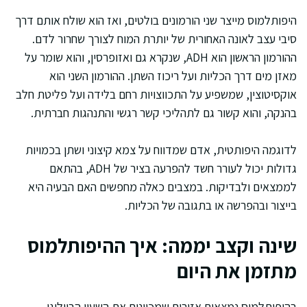
היפותלמוס מייצר שני הורמונים בולטים, ואז הוא שולח אותם דרך
סיבי עצב לאונה האחורית של יותרת המוח לצורך שחרור לדם.
ההורמון הראשון הוא ADH, שנקרא גם ואזופרסין, והוא שומר על
מאזן מים דרך הכליות ועל ריכוז השתן. ההורמון השני הוא
אוקסיטוצין, שמשפיע על התכווצויות רחם בלידה ועל פליטת חלב
בהנקה, והוא קשור גם לתהליכי קשר רגשי והתנהגות חברתית.
לדוגמה היפותטית, אדם שמדווח על צמא קיצוני ושתן בכמויות
גדולות יכול לעורר חשד להפרעה בציר של ADH, בהתאם
לממצאים ולבדיקות. במצבים כאלה מחפשים האם הבעיה היא
בייצור ובהפרשה או בתגובה של הכליות.
שינה וקצב יממה: איך ההיפותלמוס
מתזמן את היום
בהיפותלמוס נמצאים אזורים שמכוונים את השעון הביולוגי,