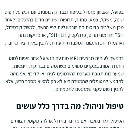
בפועל, האבחון מתחיל בסיפור ובבדיקה גופנית, עם דגש על דפוס
שינה, משקל, צמא, מחזור, תרופות ושינויים חדים בהרגלים. לאחר
מכן משלבים בדיקות דם הורמונליות לפי החשד, למשל קורטיזול,
TSH והורמוני תריס, פרולקטין, LH ו FSH, או בדיקות נתרן
ואוסמולריות. התמונה המעבדתית עוזרת להבין באיזה ציר מדובר.
בהמשך לעיתים מבצעים MRI מוח עם דגש על אזור היפותלמוס
ויותרת המוח. במקרים מסוימים משתמשים בבדיקות דינמיות,
שמעריכות תגובת מערכת ההורמונים לגירוי או לדיכוי. אני נוטה
להדגיש למטופלים שהמטרה היא לא רק למצוא מספר חריג, אלא
להבין דפוס עקבי שמתאים לתסמינים.
טיפול וניהול: מה בדרך כלל עושים
הטיפול תלוי בסיבה. אם מדובר בגידול או לחץ מקומי, הצוותים