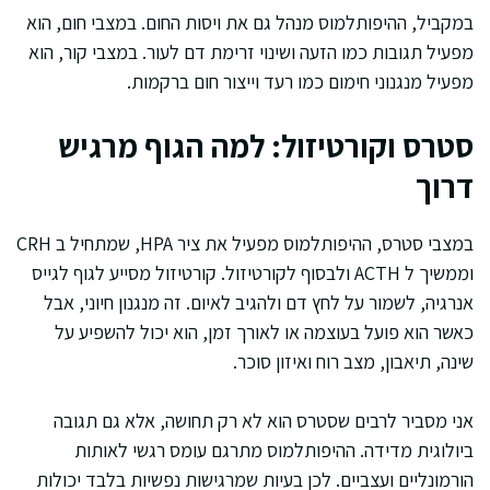
במקביל, ההיפותלמוס מנהל גם את ויסות החום. במצבי חום, הוא
מפעיל תגובות כמו הזעה ושינוי זרימת דם לעור. במצבי קור, הוא
מפעיל מנגנוני חימום כמו רעד וייצור חום ברקמות.
סטרס וקורטיזול: למה הגוף מרגיש
דרוך
במצבי סטרס, ההיפותלמוס מפעיל את ציר HPA, שמתחיל ב CRH
וממשיך ל ACTH ולבסוף לקורטיזול. קורטיזול מסייע לגוף לגייס
אנרגיה, לשמור על לחץ דם ולהגיב לאיום. זה מנגנון חיוני, אבל
כאשר הוא פועל בעוצמה או לאורך זמן, הוא יכול להשפיע על
שינה, תיאבון, מצב רוח ואיזון סוכר.
אני מסביר לרבים שסטרס הוא לא רק תחושה, אלא גם תגובה
ביולוגית מדידה. ההיפותלמוס מתרגם עומס רגשי לאותות
הורמונליים ועצביים. לכן בעיות שמרגישות נפשיות בלבד יכולות