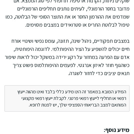
שוקלים ניתוח, הקרנות או טיפול תרופתי לפי סוג הממצא. אם
מדובר בחסר הורמונלי, לעיתים נותנים תחליפים הורמונליים
שמדמים את ההורמון החסר או את התוצר הסופי של הבלוטה, כמו
טיפול לבלוטת התריס או סטרואידים במצבים מסוימים.
במצבים תפקודיים, ניהול שינה, תזונה, עומס נפשי ושינויי אורח
חיים יכולים להשפיע על הציר ההיפותלמי. לדוגמה היפותטית,
אדם עם הפרעה במחזור על רקע ירידה במשקל יכול לראות שיפור
כשהגוף חוזר לאיזון אנרגטי. לפעמים ההיפותלמוס פשוט צריך
תנאים יציבים כדי לחזור לשגרה.
המידע המובא במאמר זה הינו מידע כללי בלבד ואינו מהווה ייעוץ
רפואי או תחליף לייעוץ רפואי פרטני. לקבלת ייעוץ רפואי מקצועי
המותאם למצב הבריאותי הספציפי שלך, יש לפנות לרופא.
מידע נוסף: