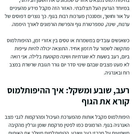
במיוחד הגרעין העל תצלובתי. האזור הזה מקבל מידע מהעיניים
על אור וחושך, ומסנכרן מערכות רבות בגוף. כך נוצרים דפוסים של
ערנות, שינה, טמפרטורת גוף והפרשת הורמונים לאורך היממה.
כשאנשים עובדים במשמרות או טסים בין אזורי זמן, ההיפותלמוס
מתקשה לשמור על תזמון אחיד. התוצאה יכולה להיות עייפות
ביום, רעב בשעות לא שגרתיות ושינה מקוטעת בלילה. אני רואה
לא מעט מצבים שבהם שינוי סדר יום גורר תגובת שרשרת במצב
רוח ובאנרגיה.
רעב, שובע ומשקל: איך ההיפותלמוס
קורא את הגוף
היפותלמוס מקבל אותות מהמערכת העיכול ומהרקמות לגבי מצב
האנרגיה בגוף. הורמונים כמו לפטין מרקמת שומן וגרלין מהקיבה
משפיעים על מרכזי רעב ושובע. ההיפותלמוס משלב את האותות