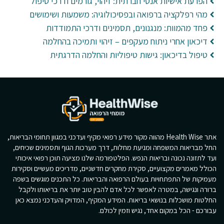
הפרעת אישיות אנטי חברתית: זיהוי, גורמים ודרכי טיפול
מהי רפלקציה ברפואה ובפסיכולוגיה: משמעות ושימושים
פחד מהמוות: מנגנונים, תסמינים ודרכי התמודדות
דיכאון אחרי ניתוח מעקפים – זיהוי ותמיכה בהחלמה
טיפול בדיכאון: גישות טיפוליות והחלמה הדרגתית
אתר Health Wise מהווה מקור מידע רפואי מקיף ועדכני במגוון תחומי הבריאות,
החל מבריאות המשפחה ומניעת מחלות, דרך מערכות הגוף ותסמינים שכיחים,
ועד לתזונה נכונה ובריאות הנפש. הפלטפורמה שלנו מציעה תוכן רפואי איכותי
הכולל מאמרים מקצועיים, סקירת מחקרים חדשניים, מדריכים מעשיים וסקירות
מעמיקות של התפתחויות בעולם הרפואה והבריאות. כל התכנים מוגשים בשפה
ברורה ונגישה, במטרה לאפשר לכל אדם להבין טוב יותר את בריאותו ולקבל
החלטות מושכלות בנושאי בריאות. המידע המקיף, המדויק והעדכני נמצא כאן
עבורכם - הכל במקום אחד, נגיש וזמין לכולם.