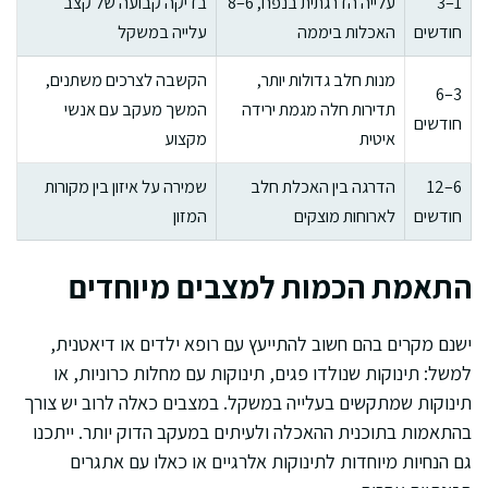
1–3
עלייה הדרגתית בנפח, 6–8
בדיקה קבועה של קצב
חודשים
האכלות ביממה
עלייה במשקל
מנות חלב גדולות יותר,
הקשבה לצרכים משתנים,
3–6
תדירות חלה מגמת ירידה
המשך מעקב עם אנשי
חודשים
איטית
מקצוע
6–12
הדרגה בין האכלת חלב
שמירה על איזון בין מקורות
חודשים
לארוחות מוצקים
המזון
התאמת הכמות למצבים מיוחדים
ישנם מקרים בהם חשוב להתייעץ עם רופא ילדים או דיאטנית,
למשל: תינוקות שנולדו פגים, תינוקות עם מחלות כרוניות, או
תינוקות שמתקשים בעלייה במשקל. במצבים כאלה לרוב יש צורך
בהתאמות בתוכנית ההאכלה ולעיתים במעקב הדוק יותר. ייתכנו
גם הנחיות מיוחדות לתינוקות אלרגיים או כאלו עם אתגרים