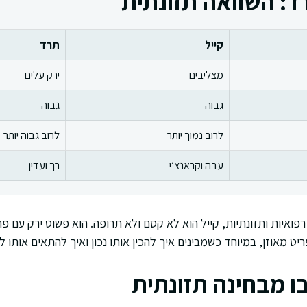
רד: השוואה תזונתית
קייל
תרד
מצליבים
ירק עלים
גבוה
גבוה
לרוב נמוך יותר
לרוב גבוה יותר
עבה וקראנצ’י
רך ועדין
פואיות ותזונתיות, קייל הוא לא קסם ולא תרופה. הוא פשוט ירק עם פרו
 מאוזן, במיוחד כשמבינים איך להכין אותו נכון ואיך להתאים אותו ל
בו מבחינה תזונתית