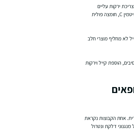
צריכת ירקות עליים
מקבלים לרוב יותר מיקרו נוטריינטים, וזה בולט במיוחד בקייל בגלל ריכוז גבוה של ויטמין K, לצד ויטמין C, חומצה פולית
יל לא מחליף מוצרי חלב
בים, הוספת קייל וירקות
ופאים
רית. אחת הקבוצות נקראת
מנגנוני דלקת ונטרול