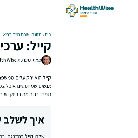
דלג
תוכן
בית
›
תזונה ואורח חיים בריא
קייל: ערכי
מאת: מערכת Health Wise | צוות העריכה
קייל הוא ירק עלים ממשפח
אנשים שמחפשים אוכל צפוף
תמיד ברור מה בדיוק יש בו
איך לשלב ק
שלבו קייל בהדרגה, בחר