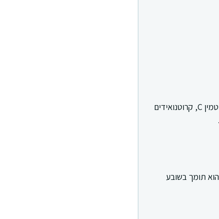
קייל הוא ירק עלים ממשפחת המצליבים, קרוב לכרוב ולברוקולי. הוא מספק סיבים, ויטמין K, ויטמין C, קרוטנואידים
 הוא תומך בשובע