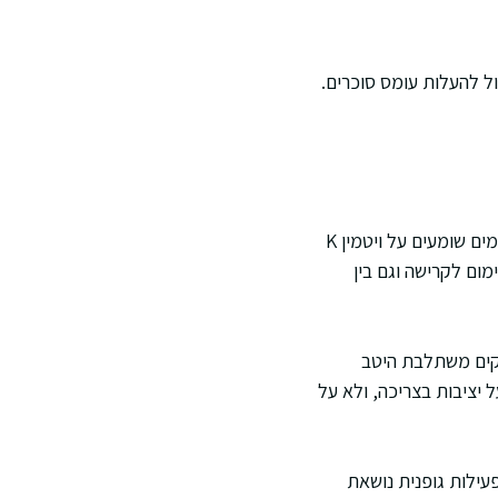
ול להעלות עומס סוכרים.
קייל ידוע כעשיר בוויטמין K, שהוא רכיב מרכזי בתהליכי קרישה ובמטבוליזם של עצם. אנשים לפעמים שומעים על ויטמין K
מום לקרישה וגם בין
 ירוקים משתלבת היטב
נוטה לקבל הנחיות מדויקות על יציבות בצריכה, ולא על
ם, קייל הוא תוספת נחמדה, אך הוא לא עומד לבד. עצם זקוקה גם לחלבון, ויטמין D, פעילות גופנית נושאת