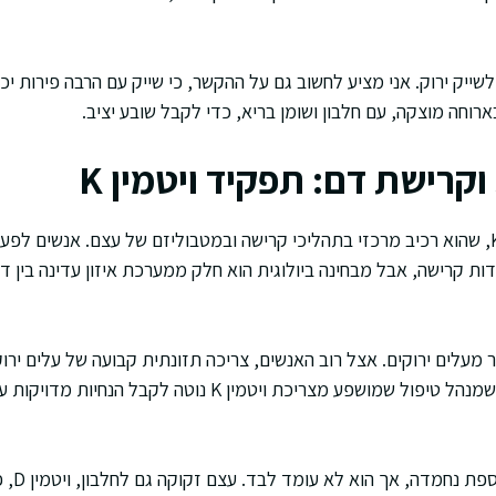
לשייק ירוק. אני מציע לחשוב גם על ההקשר, כי שייק עם הרבה פירות יכ
רוחה מוצקה, עם חלבון ושומן בריא, כדי לקבל שובע יציב.
וקרישת דם: תפקיד ויטמין K
ת קרישה, אבל מבחינה ביולוגית הוא חלק ממערכת איזון עדינה בין די
ן K מגיע בעיקר מעלים ירוקים. אצל רוב האנשים, צריכה תזונתית קבועה של עלים
בתפריט. יחד עם זאת, מי שמנהל טיפול שמושפע מצריכת ויטמין K 
בהיבט העצ