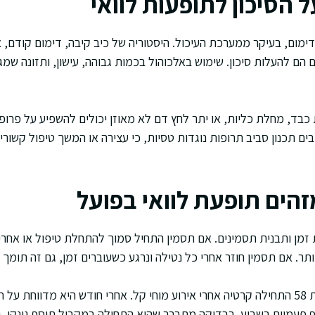
 הסיכון לתופעות לוואי
ימום, בעיקר ממערכת העיכול. היסטוריה של כיב קיבה, דימום קודם, א
ם הם להעלות סיכון. שימוש באלכוהול בכמות גבוהה, עישון, ותזונה שמג
בד, מחלת כליות, או יתר לחץ דם לא מאוזן יכולים להשפיע על פרופיל
בים תכנון סביב תרופות נוגדות טסיות, כי עצירה או המשך טיפול קשורי
זהים תופעת לוואי בפועל
 זמן ותבנית תסמינים. אם תסמין התחיל סמוך להתחלת טיפול או אחרי
ר. אם תסמין חוזר אחרי כל נטילה ונרגע כשעוברים זמן, גם זה תומך 
דוגמה היפותטית: אישה בת 58 התחילה קרטיה אחרי אירוע מוחי קל. אחרי חודש היא מדווח
ף פעמיים בשבוע. בבדיקה מתברר שהיא התחילה במקביל תוסף גינקו,