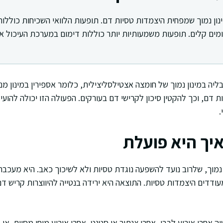
נון נמוך שמפחית היצמדות טסיות דם. תופעות הלוואי השכיחות כוללות
מומים קלים. תופעות משמעותיות יותר כוללות דימום במערכת העיכול א
יה במינון נמוך של חומצה אצטילסליצילית, כלומר אספירין במינון מנ
דם, וכך להקטין סיכון לקרישי דם בעורקים. הפעולה הזו יכולה להועי
.
איך היא פועלת
 נמוך, שלרוב נועד להשפעה נוגדת טסיות ולא לשיכוך כאב. היא מעכבת
ודדים היצמדות טסיות. התוצאה היא ירידה בנטייה להיווצרות קריש ד
ה אחרי אירוע לבבי, אחרי צנתור או סטנט, אחרי אירוע מוחי מסוים, או