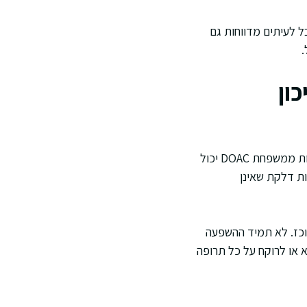
בל לעיתים מדווחות גם
.
ון
השאלה מי עוד נמצא בתמונה היא קריטית. שילוב של קרטיה עם נוגדי קרישה כמו וורפרין או תרופות ממשפחת DOAC יכול
ות דלקת שאינן
ונים גבוהים של אומגה 3, גינקו, או שום מרוכז. לא תמיד ההשפעה
א או לרוקח על כל תרופה