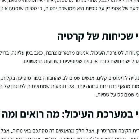
פעה של אספירין על טסיות היא ממושכת יחסית, כי טסיות שנפגעו אינ
י שכיחות של קרטיה
שורות למערכת העיכול. אנשים מתארים צרבת, כאב בטן עליונה, בחילה,
אבל יש תחושת כובד או גזים שמופיעים בשבועות הראשונים.
טייה לדימומים קלים. אנשים שמים לב שהחבורה בעור מופיעה בקלות,
ימום מהאף בתדירות גבוהה יותר. אלו תופעות שמתאימות למנגנון של ה
י שמבוסס על טסיות.
י במערכת העיכול: מה רואים ומ
רית הקיבה והתריסריון. אצל חלק מהאנשים זה מסתכם באי נוחות, אבל 
וי. דימום סמוי יכול להתבטא בעייפות, חולשה, או ירידה בערכי המוגל