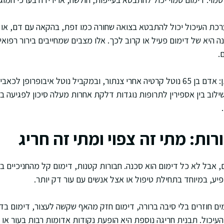
רכת העיכול יכול להתבטא בצואה שחורה כמו זפת, בהקאה עם דם, או
 היא של דימום פעיל או קרוב לכך. אלו מצבים שמחייבים בירור רפואי מ
.
דוגמה היפותטית שאני נותן: אדם בן 65 נוטל קרטיה אחרי צנתור, ובמקביל נוטל איבופ
לוב בין אספירין לתרופות נוגדות דלקת אחרות מעלה סיכון לפגיעה ברי
רות: מתי זה צפוי ומתי זה חריג
, אבל לא כל דימום הוא סכנה. חבורות קטנות, דימום קל מהחניכיים ב
פיע, במיוחד בתחילת טיפול או אצל אנשים עם עור דק יותר.
ים חוזרים בלי סיבה ברורה, דימום חזק מהאף שקשה לעצור, דימום בד
עיכול. תבנית חריגה נוספת היא הופעת נקודות אדומות רבות בעור או 