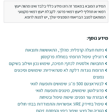
המידע המובא במאמר זה הינו מידע כללי בלבד ואינו מהווה ייעוץ
רפואי או תחליף לייעוץ רפואי פרטני. לקבלת ייעוץ רפואי מקצועי
המותאם למצב הבריאותי הספציפי שלך, יש לפנות לרופא.
מידע נוסף:
ניתוח תעלה קרפלית: מהלך, התאוששות ותוצאות
רזגילין: טיפול תרופתי במחלת פרקינסון
תחבושת אלסטית לכתף: תמיכה, שימוש נכון ושילוב בשיקום
תרופות נוגדות דלקת לא סטרואידיות: שימושים וסיכונים
נפוצים
לבטיראצטם 500 מ״ג: שימושים ותופעות לוואי
פרוגילוטון: שימושים, מינונים ותופעות לוואי
הבהרת עור הפנים: שיטות טיפול ובטיחות
טיפול בחיידק VRE: אפשרויות והתמודדות בבתי חולים
הטריה של פצע: שיפור ריפוי והפחתת זיהום