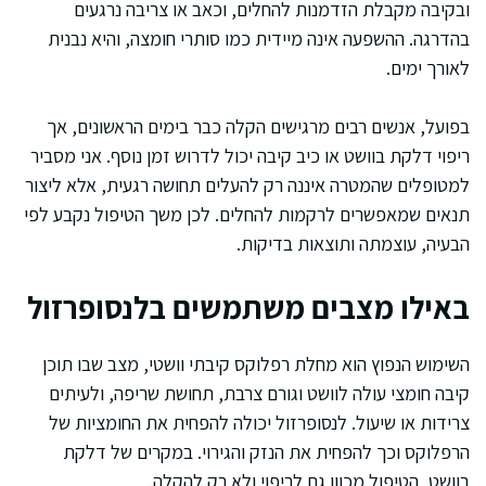
ובקיבה מקבלת הזדמנות להחלים, וכאב או צריבה נרגעים
בהדרגה. ההשפעה אינה מיידית כמו סותרי חומצה, והיא נבנית
לאורך ימים.
בפועל, אנשים רבים מרגישים הקלה כבר בימים הראשונים, אך
ריפוי דלקת בוושט או כיב קיבה יכול לדרוש זמן נוסף. אני מסביר
למטופלים שהמטרה איננה רק להעלים תחושה רגעית, אלא ליצור
תנאים שמאפשרים לרקמות להחלים. לכן משך הטיפול נקבע לפי
הבעיה, עוצמתה ותוצאות בדיקות.
באילו מצבים משתמשים בלנסופרזול
השימוש הנפוץ הוא מחלת רפלוקס קיבתי וושטי, מצב שבו תוכן
קיבה חומצי עולה לוושט וגורם צרבת, תחושת שריפה, ולעיתים
צרידות או שיעול. לנסופרזול יכולה להפחית את החומציות של
הרפלוקס וכך להפחית את הנזק והגירוי. במקרים של דלקת
בוושט, הטיפול מכוון גם לריפוי ולא רק להקלה.