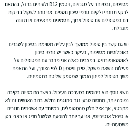
מסוימים, ובמיוחד על מגנזיום, ויטמין B12 ולעיתים ברזל, בהתאם
לרקע תזונתי ולקיום גורמי סיכון נוספים. אני נוהג לשקול בדיקות
דם במטופלים עם טיפול ארוך, תסמינים מתאימים או תזונה
מוגבלת.
יש גם קשר בין טיפול ממושך לבין עלייה מסוימת בסיכון לשברים
באוכלוסיות מסוימות, בעיקר כאשר יש גורמי סיכון
לאוסטאופורוזיס. במצבים כאלה אני מדבר עם המטופלים על
פעילות נושאת משקל, סידן וויטמין D לפי הצורך, ועל התאמת
משך הטיפול למינון הנמוך שמספק שליטה בתסמינים.
נושא נוסף הוא זיהומים במערכת העיכול. כאשר החומציות בקיבה
נמוכה יותר, מחסום טבעי נגד פתוגנים נחלש. ברוב האנשים זה לא
מתבטא, אך אצל חלק מהמטופלים, במיוחד עם אשפוזים חוזרים
או טיפול אנטיביוטי, אני ער יותר להופעת שלשול חריג או כאבי בטן
משמעותיים.