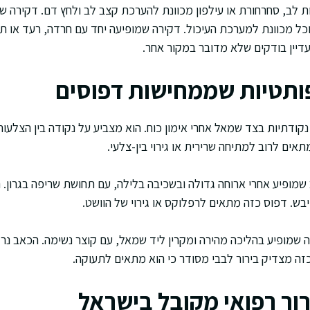
 לב, סחרחורת או עילפון מכוונת להערכת קצב לב ולחץ דם. דקירה ש
וכל מכוונת למערכת העיכול. דקירה שמופיעה יחד עם חרדה, רעד או ת
עדיין בודקים שלא מדובר במקור אחר.
ותטיות שממחישות דפוסים
דקירות נקודתיות בצד שמאל אחרי אימון כוח. הוא מצביע על נקודה בין הצלע
תאים לרוב למתיחה שרירית או גירוי בין-צלעי.
ארת כאב שמופיע אחרי ארוחה גדולה ובשכיבה בלילה, עם תחושת שריפה בגרו
בש. דפוס כזה מתאים לרפלוקס או גירוי של הוושט.
חץ בחזה שמופיע בהליכה מהירה ומקרין ליד שמאל, עם קוצר נשימה. הכאב נ
זה מצדיק בירור לבבי מסודר כי הוא מתאים לתעוקה.
רור רפואי מקובל בישראל