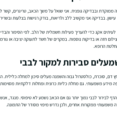
 ממוקדת ובבדיקה גופנית. אני שואל על משך הכאב, טריגרים, קשר ל
עישון. בבדיקה אני מקשיב ללב ולריאות, בודק רגישות בצלעות ובשרירים,
לעיתים אקג כדי להעריך פעילות חשמלית של הלב. לפי הסיפור והבדיקה
ילום חזה או בדיקות נוספות. במקרים של חשד לתעוקה יציבה או גורמי 
חלטת הרופא.
שמעלים סבירות למקור לבבי
חץ דם, סוכרת, כולסטרול גבוה והשמנה מעלים סיכון למחלה כלילית. 
ה מידע משמעותי. גם מחלת כליות כרונית ומחלות דלקתיות מסוימות י
 הרף לבירור לבבי נמוך יותר גם אם הכאב נשמע לא טיפוסי. מנגד, אנשים
זה משמעותי ממקורות אחרים, ולכן נדרש מיפוי מסודר של התמונה.