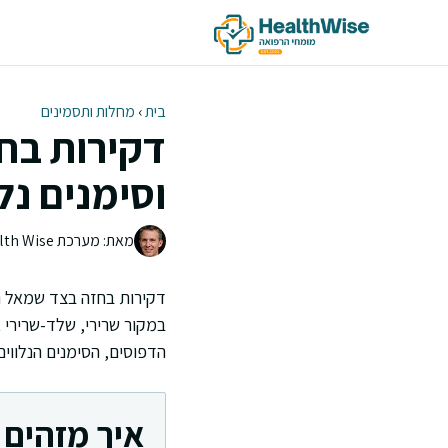
דלג
תוכן
בית
›
מחלות ותסמינים
דקירות בח
וסימנים נלו
מאת: מערכת Health Wise | צוות העריכה
דקירות בחזה בצד שמאל הן
במקור שרירי, שלד-שרירי א
הדפוסים, הסימנים הנלווים
איך מזהים 