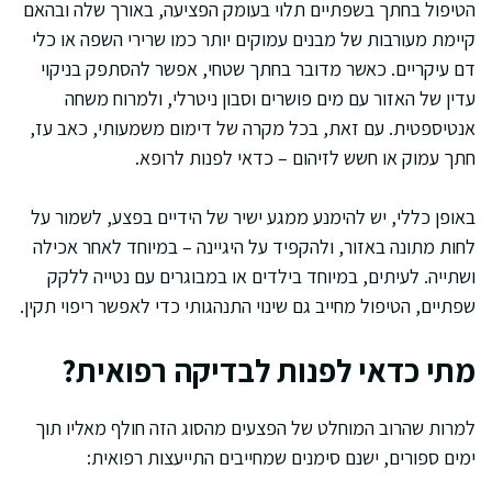
הטיפול בחתך בשפתיים תלוי בעומק הפציעה, באורך שלה ובהאם
קיימת מעורבות של מבנים עמוקים יותר כמו שרירי השפה או כלי
דם עיקריים. כאשר מדובר בחתך שטחי, אפשר להסתפק בניקוי
עדין של האזור עם מים פושרים וסבון ניטרלי, ולמרוח משחה
אנטיספטית. עם זאת, בכל מקרה של דימום משמעותי, כאב עז,
חתך עמוק או חשש לזיהום – כדאי לפנות לרופא.
באופן כללי, יש להימנע ממגע ישיר של הידיים בפצע, לשמור על
לחות מתונה באזור, ולהקפיד על היגיינה – במיוחד לאחר אכילה
ושתייה. לעיתים, במיוחד בילדים או במבוגרים עם נטייה ללקק
שפתיים, הטיפול מחייב גם שינוי התנהגותי כדי לאפשר ריפוי תקין.
מתי כדאי לפנות לבדיקה רפואית?
למרות שהרוב המוחלט של הפצעים מהסוג הזה חולף מאליו תוך
ימים ספורים, ישנם סימנים שמחייבים התייעצות רפואית: