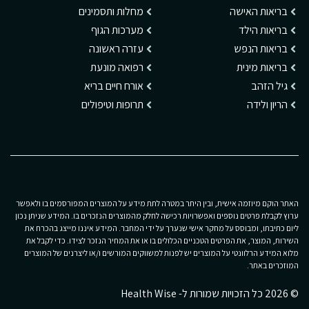
בריאות האישה
מחלות ותסמינים
בריאות הילד
מערכות הגוף
בריאות הנפש
עזרה ראשונה
בריאות מינית
רפואה מונעת
גיל הזהב
אורח חיים בריא
הריון ולידה
תרופות וטיפולים
האתר הוקם מיוזמה אישית, ובין היתר במטרה לתת מידע על המוצרים המפורסמים בו ולאפשר
ערוץ לקבלת פרטים נוספים ואפשרויות רכישה לחלק מהמוצרים הנזכרים בו. המידע שניתן נכון
ליום כתיבתו, ומבוסס על מחקר אישי שנערך על ידי המחבר. המידע איננו מייצג בהכרח את
השירות, המוצר, את הפרטים הטכניים הכלולים בו או את המחיר הנזכר לצידו. כדי לקבל את
מלוא המידע הרלוונטי על המוצרים יש לפנות למשווקים המורשים ו/או ליצרנים של המוצרים
המוזכרים באתר.
© 2026 כל הזכויות שמורות ל- Health Wise