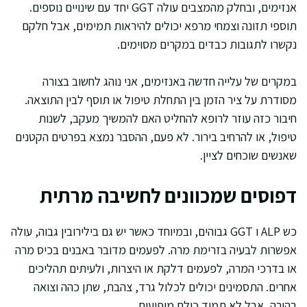
אנזימים, ובחלק מהמצבים עולה GGT יחד עם שינויים נוספים.
תוספי תזונה וצמחי מרפא יכולים להיראות תמימים, אבל חלקם
נקשרו לתגובות כבדים במקרים מסוימים.
במקרים של עלייה חדשה באנזימים, אני נוהג לחשוב בצורה
מסודרת על ציר הזמן בין התחלת טיפול או תוסף לבין התוצאה.
חיבור כזה עוזר לרופא להחליט האם להמשיך מעקב, לשנות
טיפול, או להרחיב בירור. לא פעם, ההסבר נמצא בפרטים הקטנים
שאנשים שוכחים לציין.
דפוסים שמכוונים לחשיבה מרתית
כש ALP ו GGT גבוהים, ובמיוחד כאשר יש גם בילירובין גבוה, עולה
אפשרות לבעיה בזרימת מרה. לפעמים מדובר באבנים בכיס מרה
או בדרכי המרה, לפעמים דלקת או היצרות, ולעיתים תהליכים
אחרים. התסמינים יכולים לכלול גרד, צהבת, שתן כהה וצואה
בהירה, אבל לא תמיד כולם מופיעים.