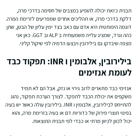
תבנית כזאת יכולה להופיע במצבים של חסימה בדרכי מרה,
דלקת בדרכי מרה, או תהליכים אחרים שמפריעים לזרימת המרה.
דוגמה היפותטית היא אדם עם כאב בצד ימין עליון של הבטן, שתן
כהה וגרד, שמציג עלייה משמעותית ב ALP וב GGT. כאן אני
מצפה שיבדקו גם בילירובין ויבצעו הדמיה לפי שיקול קליני.
בילירובין, אלבומין ו INR: תפקוד כבד
לעומת אנזימים
אנזימי כבד מתארים לרוב גירוי או נזק, אבל הם לא תמיד
משקפים את יכולת הכבד לתפקד. לצורך הערכת תפקוד, נהוג
להתייחס לבילירובין, אלבומין ו INR. בילירובין עולה כאשר יש בעיה
בפינוי תוצרי פירוק של כדוריות דם או בעיה בזרימת מרה, והוא
יכול לכוון לכיוון מרתי או כבדי לפי תבנית התוצאות.