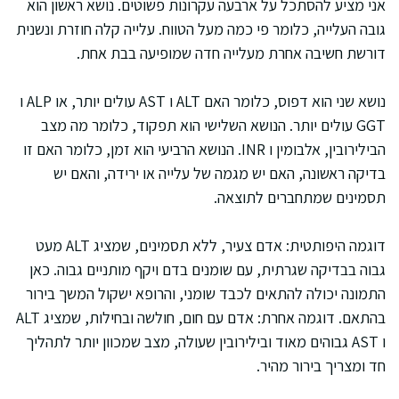
אני מציע להסתכל על ארבעה עקרונות פשוטים. נושא ראשון הוא
גובה העלייה, כלומר פי כמה מעל הטווח. עלייה קלה חוזרת ונשנית
דורשת חשיבה אחרת מעלייה חדה שמופיעה בבת אחת.
נושא שני הוא דפוס, כלומר האם ALT ו AST עולים יותר, או ALP ו
GGT עולים יותר. הנושא השלישי הוא תפקוד, כלומר מה מצב
הבילירובין, אלבומין ו INR. הנושא הרביעי הוא זמן, כלומר האם זו
בדיקה ראשונה, האם יש מגמה של עלייה או ירידה, והאם יש
תסמינים שמתחברים לתוצאה.
דוגמה היפותטית: אדם צעיר, ללא תסמינים, שמציג ALT מעט
גבוה בבדיקה שגרתית, עם שומנים בדם ויקף מותניים גבוה. כאן
התמונה יכולה להתאים לכבד שומני, והרופא ישקול המשך בירור
בהתאם. דוגמה אחרת: אדם עם חום, חולשה ובחילות, שמציג ALT
ו AST גבוהים מאוד ובילירובין שעולה, מצב שמכוון יותר לתהליך
חד ומצריך בירור מהיר.