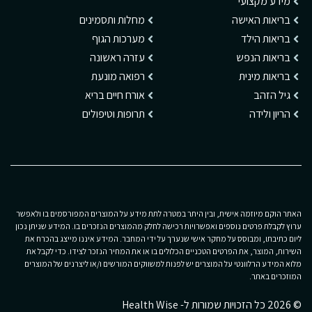
מידע מקצועי
בריאות האישה
מחלות ותסמינים
בריאות הילד
מערכות הגוף
בריאות הנפש
עזרה ראשונה
בריאות מינית
רפואה מונעת
גיל הזהב
אורח חיים בריא
הריון ולידה
תרופות וטיפולים
האתר הוקם מיוזמה אישית, ובין היתר במטרה לתת מידע על המוצרים המפורסמים בו ולאפשר
ערוץ לקבלת פרטים נוספים ואפשרויות רכישה לחלק מהמוצרים הנזכרים בו. המידע שניתן נכון
ליום כתיבתו, ומבוסס על מחקר אישי שנערך על ידי המחבר. המידע איננו מייצג בהכרח את
השירות, המוצר, את הפרטים הטכניים הכלולים בו או את המחיר הנזכר לצידו. כדי לקבל את
מלוא המידע הרלוונטי על המוצרים יש לפנות למשווקים המורשים ו/או ליצרנים של המוצרים
המוזכרים באתר.
© 2026 כל הזכויות שמורות ל- Health Wise