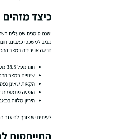
כיצד מזהים 
ישנם סימנים שמעלים חשד 
מגיב למשככי כאבים, חום 
חריגה או ירידה במצב ההכ
חום מעל 38.5 מעלות
שינויים במצב ההכ
הקאות שאינן נפס
הופעה פתאומית ש
היריון מלווה בכאב
לעיתים יש צורך להיעזר בב
התייחסות לגי