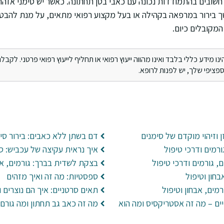
חשובים בהתמודדות נכונה עם כאבי בטן תחתונה. כאשר יש סימני אזהר
ך בירור במרפאה בקהילה או בעל מקצוע רפואי מתאים, על מנת להבט
מקובלים כיום.
מידע כללי בלבד ואינו מהווה ייעוץ רפואי או תחליף לייעוץ רפואי פרטני. לקבלת 
ציפי שלך, יש לפנות לרופא.
 וזיהוי מוקדם של סימנים
דם בשתן ללא כאבים: בירור סי
רמים ודרכי טיפול
איך נראית עקיצה של עכביש: ס
ם, גורמים ודרכי טיפול
בצקת לשדית בברך: גורמים, אב
חון וטיפול
ספסטיות: מה זה ואיך מזהים
מים, אבחון וטיפול
תאים סרטניים: איך הם נוצרים 
ים – מה זה אסטריקסיס ומה הוא
מה זה כאב גב תחתון ומה גורם 