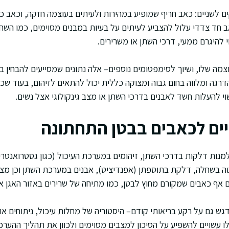
 לשניים: כאב חריף שמופיע במהירות ולעיתים בעוצמה חזקה, וכאב כ
ב חד צדדי עלול להצביע לעיתים על בעיות במבנים מסוימים, כמו השח
 להיגרם ממעי, דרכי השתן או משרירים.
ה שלו, ושיוך לסימפטומים נוספים– אלה נתונים שמסייעים להבחין בין
גה ומלווה בחום גבוה ומצוקה כללית יכול להתאים לזיהום, בעוד ש
 להעלות חשד לאבנים בדרכי השתן או מצב גינקולוגי אצל נשים.
יים לכאבים בבטן התחתונה
 למנות דלקות בדרכי השתן, זיהומים במערכת העיכול (כגון גסטרואנטריטי
טה בשחלה, דלקת בתוספתן (אפנדיציט), אבנים במערכת השתן וכן מצב
 אף כאבים שמקורם מחוץ לבטן, כמו מתיחה של שרירים באזור האגן א
גש גם על רקע בריאותי קודם– היסטוריה של מחלות עיכול, ניתוחים או 
ו עשויים להשפיע על הסיכון למצבים מסוימים ולכוון את תהליך ההערכ