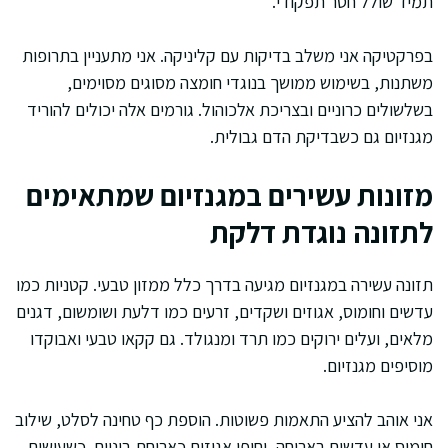
תמיד שולל חסר תפקודי.
בפרקטיקה אני משלב בדיקות עם קליניקה. אני מתעניין בתרופות
משתנות, בשימוש ממושך בנוגדי חומצה מסוגים מסוימים,
בשלשולים כרוניים ובצריכת אלכוהול. גורמים אלה יכולים להוריד
מגנזיום גם כשבדיקת הדם גבולית.
מזונות עשירים במגנזיום שמתאימים
לתזונה נוגדת דלקת
תזונה עשירה במגנזיום מגיעה בדרך כלל ממזון טבעי. קטניות כמו
עדשים וחומוס, אגוזים ושקדים, זרעים כמו דלעת ושומשום, דגנים
מלאים, ועלים ירוקים כמו תרד ומנגולד. גם קקאו טבעי ואבוקדו
מוסיפים מגנזיום.
אני אוהב להציע התאמות פשוטות. הוספת כף טחינה לסלט, שילוב
חומוס או עדשים בארוחה, וחופן אגוזים כארוחת ביניים. כשעושים