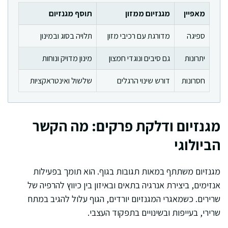
מאפיין
מגנזיום ממזון
תוסף מגנזיום
ספיגה
מדורגת עם רכיבי מזון
תלויה בסוג ובמינון
יתרונות
גם סיבים ונוגדי חמצון
מינון מדויק ונוחות
חסרונות
דורש שינוי הרגלים
שלשול ואינטראקציות
מגנזיום ודלקת פרקים: מה הקשר
הביולוגי
מגנזיום משתתף במאות תגובות בגוף. הוא תומך בפעילות
אנזימים, ביצירת אנרגיה בתאים ובאיזון בין כיווץ להרפיה של
שרירים. כשמאגרי המגנזיום יורדים, הגוף עלול להגיב במתח
שרירי, בעייפות ובשינויים בתפקוד העצבי.