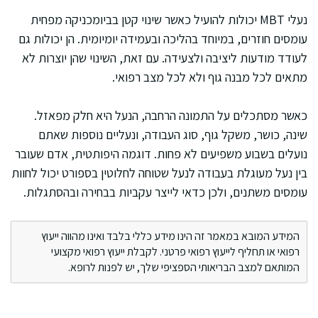
נעלי MBT יכולות להועיל כאשר שינוי קטן בביומכניקה מפחית
עומסים חוזרים, במיוחד בהליכה ובעמידה יומיומית. הן יכולות גם
לעודד מודעות ליציבה ולצעידה. עם זאת, השינוי שהן יוצרות לא
מתאים לכל מבנה גוף ולא לכל מצב רפואי.
כאשר מסתכלים על התמונה הרחבה, הנעל היא חלק מפאזל.
שינה, כושר, משקל גוף, סוג העבודה, ונעליים נוספות שאתם
נועלים בשבוע משפיעים לא פחות. דוגמה היפותטית, אדם שעובר
בין נעל מעוגלת בעבודה לנעל שטוחה לחלוטין בספורט יכול לחוות
עומסים משתנים, ולכן כדאי לייצר עקביות בבחירה ובהסתגלות.
המידע המובא במאמר זה הינו מידע כללי בלבד ואינו מהווה ייעוץ
רפואי או תחליף לייעוץ רפואי פרטני. לקבלת ייעוץ רפואי מקצועי
המותאם למצב הבריאותי הספציפי שלך, יש לפנות לרופא.