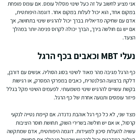
אני מציע לחשוב על זה כעל שינוי מסלול עומס. אם עומס מופחת
במקום אחד, הוא יכול לעלות במקום אחר. דוגמה היפותטית,
אדם עם שחיקה מדיאלית בברך יכול להרגיש שינוי בתחושה, אך
אם יש גם חולשה בירך, הברך יכולה לקרוס פנימה יותר במהלך
הצעד.
נעלי MBT וכאבים בכף הרגל
כף הרגל מגיבה מהר מאוד לשינוי בסוג הסוליה. אנשים עם דורבן,
דלקת ברצועה הפלנטרית, כאבים במפרקי המסרק, או רגישות
בקשת עשויים להרגיש שינוי משמעותי. לפעמים השינוי מקל בגלל
פיזור עומסים ותנועה אחרת של כף הרגל.
מצד שני, לא כל כף רגל אוהבת נדנדה. אם קיימת נטייה לנקעי
קרסול, או אם יש חולשה בשרירי השוק, תחושת חוסר היציבות
עשויה להעלות סיכון למעידות. דוגמה היפותטית, אדם שמתקשה
בעלייה במדרגות יכול להרגיש שהנעל מגבילה את תחושת