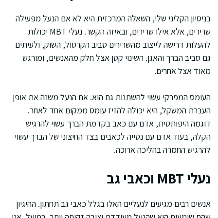
בניסיון הקליני שלי, השאלה המרכזית היא לא אם הנעל מפעילה
שרירים, אלא אילו שרירים, ובאיזה הקשר. נעלי MBT יכולות
להעלות דרישה לייצוב מהשרירים סביב הקרסול, השוק, ולעיתים
גם סביב הברך והאגן. השינוי קטן אצל חלק מהאנשים, ומורגש
מאוד אצל אחרים.
העומס המפרקי עשוי להשתנות גם הוא. אם הנעל משנה את אופן
העברת המשקל, היא יכולה להזיז עומס ממקום אחד לאחר.
דוגמה היפותטית, אדם עם כאב בקדמת הברך עשוי להרגיש
הקלה, בעוד אדם עם נטייה לכאבים בצד החיצוני של הברך עשוי
להרגיש החמרה בהליכה ארוכה.
נעלי MBT וכאבי גב
אנשים רבים מגיעים לנעליים האלו בגלל כאבי גב תחתון. ההיגיון
שהם שומעים הוא שהנעל מעודדת יציבה זקופה יותר. בפועל, אני