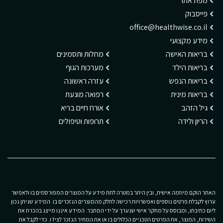
מפת אתר
פייסבוק
office@healthwise.co.il
מידע מקצועי
בריאות האישה
מחלות ותסמינים
בריאות הילד
מערכות הגוף
בריאות הנפש
עזרה ראשונה
בריאות מינית
רפואה מונעת
גיל הזהב
אורח חיים בריא
הריון ולידה
תרופות וטיפולים
האתר הוקם מיוזמה אישית, ובין היתר במטרה לתת מידע על המוצרים המפורסמים בו ולאפשר
ערוץ לקבלת פרטים נוספים ואפשרויות רכישה לחלק מהמוצרים הנזכרים בו. המידע שניתן נכון
ליום כתיבתו, ומבוסס על מחקר אישי שנערך על ידי המחבר. המידע איננו מייצג בהכרח את
השירות, המוצר, את הפרטים הטכניים הכלולים בו או את המחיר הנזכר לצידו. כדי לקבל את