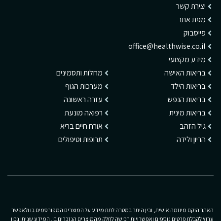
יצירת קשר
מפת אתר
פייסבוק
office@healthwise.co.il
מידע מקצועי
בריאות האישה
מחלות ותסמינים
בריאות הילד
מערכות הגוף
בריאות הנפש
עזרה ראשונה
בריאות מינית
רפואה מונעת
גיל הזהב
אורח חיים בריא
הריון ולידה
תרופות וטיפולים
האתר הוקם מיוזמה אישית, ובין היתר במטרה לתת מידע על המוצרים המפורסמים בו ולאפשר
ערוץ לקבלת פרטים נוספים ואפשרויות רכישה לחלק מהמוצרים הנזכרים בו. המידע שניתן נכון