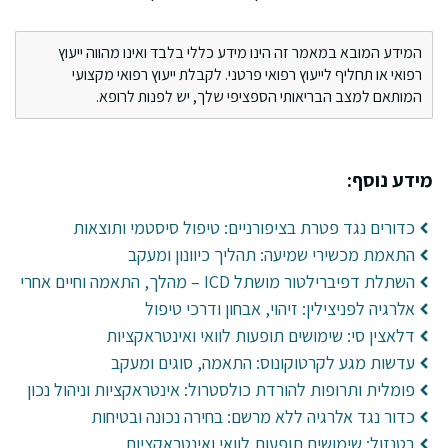
המידע המובא במאמר זה הינו מידע כללי בלבד ואינו מהווה ייעוץ
רפואי או תחליף לייעוץ רפואי פרטני. לקבלת ייעוץ רפואי מקצועי
המותאם למצב הבריאותי הספציפי שלך, יש לפנות לרופא.
מידע נוסף:
כדורים נגד פטרת בציפורניים: טיפול סיסטמי ותוצאות
התאמת מכשירי שמיעה: תהליך כיוונון ומעקב
השתלת דפיברילטור מושתל ICD – מהלך, התאמה וחיים אחרי
אלרגיה לפניצילין: זיהוי, אבחון ודרכי טיפול
דלאצין סי: שימושים תופעות לוואי ואינטראקציות
עדשות מגע לקרטוקונוס: התאמה, סוגים ומעקב
פומלית ותרופות להורדת כולסטרול: אינטראקציות וניהול נכון
כדור נגד אלרגיה ללא מרשם: בחירה נכונה ובטיחות
בטנזול: שימושים תופעות לוואי ואינטראקציות