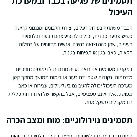
תסמינים של פגיעה בכבד ובמערכת
העיכול
הכבד משתתף בפירוק רעלים, יצירת חלבונים ומנגנוני קרישה.
כשיש פגיעה כבדית, יכולים להופיע צהבת בעור ובלחמיות
העיניים, שתן כהה וצואה בהירה. אנשים מדווחים על בחילות,
הקאות, כאבי בטן או תפיחות בטנית.
במקרים מסוימים אני רואה נטייה מוגברת לדימומים: חניכיים
מדממות, נקודות שטפי דם בעור או דימום ממושך מחתך קטן.
מערכת העיכול יכולה להגיב גם בשלשולים, עצירות או כאב
מפושט. אלה אינם ספציפיים, אבל בהקשר של הידרדרות כללית
הם מקבלים משקל אחר.
תסמינים נוירולוגיים: מוח ומצב הכרה
המוח מגיב במהירות לשינויים בחמצן, בסוכר, בלחץ דם ובזיהום.