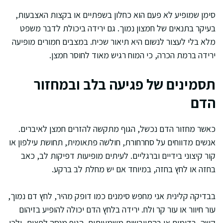
סימן שמופיע לא פעם הוא כחלון בשפתיים או בקצות האצבעות,
בעיקר בתנאים של חמצון נמוך. גם ירידה ביכולת לדבר משפט
מלא בלי לעצור לנשום היא תיאור שכיח. במצבים חמורים מופיעה
ירידה ברמת הכרה, כי המוח רגיש מאוד לחוסר חמצן.
תסמינים של פגיעה בלב ובמחזור
הדם
כאשר מחזור הדם נכשל, הגוף מתקשה להזרים חמצן לאיברים.
אנשים מדווחים על סחרחורת, חולשה פתאומית, תחושת עילפון או
קור קיצוני בידיים וברגליים. לעיתים מופיעות דפיקות לב, כאב
בחזה או לחץ בחזה, במיוחד אם יש מחלת לב ברקע.
בבדיקה קלינית אני מחפש סימנים כמו דופק מהיר, לחץ דם נמוך,
עור חיוור או עור קר ולח. ירידה בלחץ הדם יכולה להופיע בזיהום
קשה, בדימום או בהתייבשות משמעותית. הגוף מנסה לפצות, ולכן