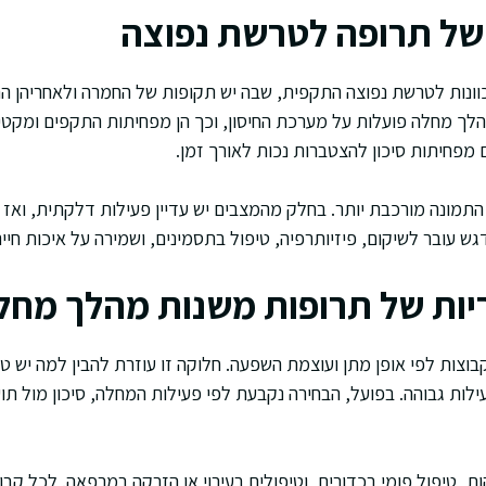
של תרופה לטרשת נפוצה
וונות לטרשת נפוצה התקפית, שבה יש תקופות של החמרה ולאחריהן ה
לך מחלה פועלות על מערכת החיסון, וכך הן מפחיתות התקפים ומקטינ
ונה מורכבת יותר. בחלק מהמצבים יש עדיין פעילות דלקתית, ואז ת
ש עובר לשיקום, פיזיותרפיה, טיפול בתסמינים, ושמירה על איכות חיים
יות של תרופות משנות מהלך מחל
צות לפי אופן מתן ועוצמת השפעה. חלוקה זו עוזרת להבין למה יש טיפ
עילות גבוהה. בפועל, הבחירה נקבעת לפי פעילות המחלה, סיכון מול ת
ות, טיפול פומי בכדורים, וטיפולים בעירוי או הזרקה במרפאה. לכל קבו