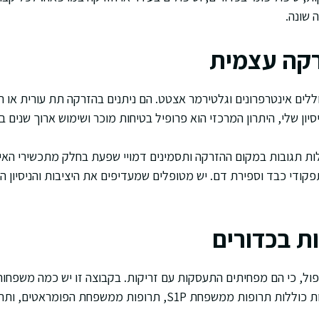
 שונה.
רקה עצמית
וללים אינטרפרונים וגלטירמר אצטט. הם ניתנים בהזרקה תת עורית או ת
ון שלי, היתרון המרכזי הוא פרופיל בטיחות מוכר ושימוש ארוך שנים ב
לות תגובות במקום ההזרקה ותסמינים דמויי שפעת בחלק מתכשירי האינ
ודי כבד וספירת דם. יש מטופלים שמעדיפים את היציבות והניסיון 
ת בכדורים
טיפול, כי הם מפחיתים התעסקות עם זריקות. בקבוצה זו יש כמה משפח
על מערכת החיסון. דוגמאות כוללות תרופות ממשפחת S1P, תרופות ממ