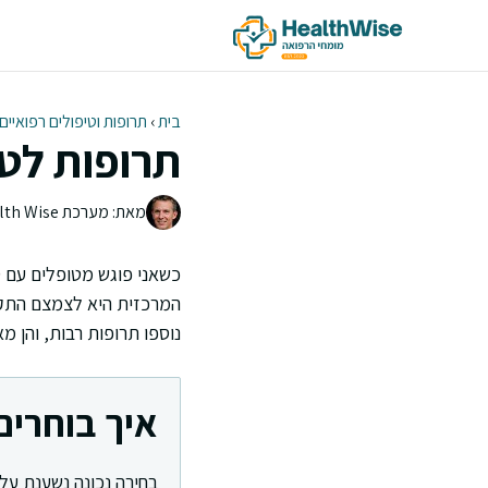
דלג
תוכן
בית
›
תרופות וטיפולים רפואיים
תרופות לט
מאת: מערכת Health Wise | צוות העריכה
כשאני פוגש מטופלים עם ט
המרכזית היא לצמצם התקפ
נוספו תרופות רבות, והן 
איך בוחרים