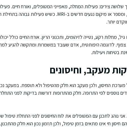
 שלושה צירים: פעילות המחלה, מאפייני המטופלים, ואורח חיים. פעיל
התקפים, חומרת התקפים, ומספר או מיקום נגעים חדשים ב-MRI. כשיש
וקדם יותר.
יל, מחלות רקע, נטייה לזיהומים, ותכנוני הריון. אורח החיים כולל יכול
 צפוף. לדוגמה היפותטית, אדם שעובד במשמרות ומתקשה להגיע למרפ
ת בטיחות ויעילות.
קות מעקב, וחיסונים
מערכת החיסון, ולכן מעקב הוא חלק מהטיפול ולא תוספת. במעקב נכל
ים נוספים לפי התרופה. חלק מהתרופות דורשות בדיקות לפני התחלה 
 אני נוהג לתכנן עם המטופלים את לוח החיסונים לפני התחלת טיפול ש
חיסון חי אינו מתאים בזמן טיפול, ולכן תזמון נכון הוא חלק מהתכנון.