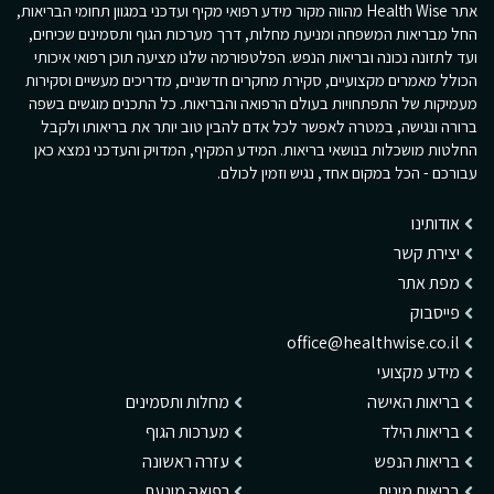
אתר Health Wise מהווה מקור מידע רפואי מקיף ועדכני במגוון תחומי הבריאות,
החל מבריאות המשפחה ומניעת מחלות, דרך מערכות הגוף ותסמינים שכיחים,
ועד לתזונה נכונה ובריאות הנפש. הפלטפורמה שלנו מציעה תוכן רפואי איכותי
הכולל מאמרים מקצועיים, סקירת מחקרים חדשניים, מדריכים מעשיים וסקירות
מעמיקות של התפתחויות בעולם הרפואה והבריאות. כל התכנים מוגשים בשפה
ברורה ונגישה, במטרה לאפשר לכל אדם להבין טוב יותר את בריאותו ולקבל
החלטות מושכלות בנושאי בריאות. המידע המקיף, המדויק והעדכני נמצא כאן
עבורכם - הכל במקום אחד, נגיש וזמין לכולם.
אודותינו
יצירת קשר
מפת אתר
פייסבוק
office@healthwise.co.il
מידע מקצועי
בריאות האישה
מחלות ותסמינים
בריאות הילד
מערכות הגוף
בריאות הנפש
עזרה ראשונה
בריאות מינית
רפואה מונעת