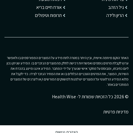
גיל הזהב
אורח חיים בריא
הריון ולידה
תרופות וטיפולים
האתר הוקם מיוזמה אישית, ובין היתר במטרה לתת מידע על המוצרים המפורסמים בו ולאפשר
ערוץ לקבלת פרטים נוספים ואפשרויות רכישה לחלק מהמוצרים הנזכרים בו. המידע שניתן נכון
ליום כתיבתו, ומבוסס על מחקר אישי שנערך על ידי המחבר. המידע איננו מייצג בהכרח את
השירות, המוצר, את הפרטים הטכניים הכלולים בו או את המחיר הנזכר לצידו. כדי לקבל את
מלוא המידע הרלוונטי על המוצרים יש לפנות למשווקים המורשים ו/או ליצרנים של המוצרים
המוזכרים באתר.
© 2026 כל הזכויות שמורות ל- Health Wise
מדיניות פרטיות
הצהרת נגישות