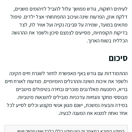
לעיתים רחוקות, גודש ממושך עלול להוביל לזיהומים משניים,
דלקת אוזן, הפרעות שינה ועיכוב התפתחותי אצל ילדים. טיפול
מתאים במועד, שמירה על סביבה נקייה ועל אוויר לח, לצד
בדיקות תקופתיות, מסייעים לצמצם סיכון ולשפר את ההרגשה
הכללית בטווח הארוך.
סיכום
ההתמודדות עם גודש באף מאפשרת לחזור לשגרת חיים תקינה
ולשפר את איכות השינה וההרגלים היומיומיים. מודעות לאורח חיים
בריא, הימנעות מאלרגנים מוכרים ובחירה בטיפולים מיטביים
מבוססי מחקר והנחיות עדכניות מובילים לתוצאות מיטביות.
במידה והבעיה נמשכת, ישנם מגוון אנשי מקצוע וכלים לסייע לכל
אחד ואחת למצוא את המענה לבעיה.
המידע המובא במאמר זה הינו מידע כללי בלבד ואינו מהווה ייעוץ