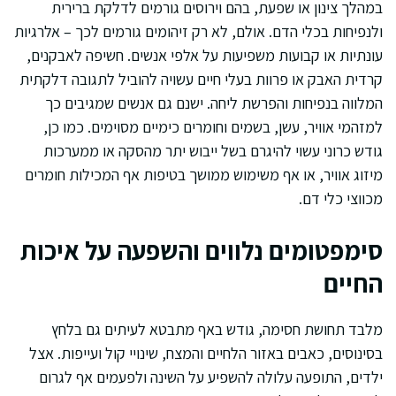
במהלך צינון או שפעת, בהם וירוסים גורמים לדלקת ברירית
ולנפיחות בכלי הדם. אולם, לא רק זיהומים גורמים לכך – אלרגיות
עונתיות או קבועות משפיעות על אלפי אנשים. חשיפה לאבקנים,
קרדית האבק או פרוות בעלי חיים עשויה להוביל לתגובה דלקתית
המלווה בנפיחות והפרשת ליחה. ישנם גם אנשים שמגיבים כך
למזהמי אוויר, עשן, בשמים וחומרים כימיים מסוימים. כמו כן,
גודש כרוני עשוי להיגרם בשל ייבוש יתר מהסקה או ממערכות
מיזוג אוויר, או אף משימוש ממושך בטיפות אף המכילות חומרים
מכווצי כלי דם.
סימפטומים נלווים והשפעה על איכות
החיים
מלבד תחושת חסימה, גודש באף מתבטא לעיתים גם בלחץ
בסינוסים, כאבים באזור הלחיים והמצח, שינויי קול ועייפות. אצל
ילדים, התופעה עלולה להשפיע על השינה ולפעמים אף לגרום