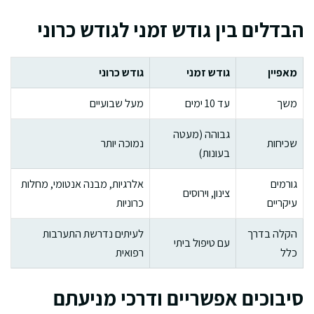
הבדלים בין גודש זמני לגודש כרוני
מאפיין
גודש זמני
גודש כרוני
משך
עד 10 ימים
מעל שבועיים
גבוהה (מעטה
שכיחות
נמוכה יותר
בעונות)
גורמים
אלרגיות, מבנה אנטומי, מחלות
צינון, וירוסים
עיקריים
כרוניות
הקלה בדרך
לעיתים נדרשת התערבות
עם טיפול ביתי
כלל
רפואית
סיבוכים אפשריים ודרכי מניעתם