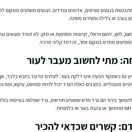
תבטאת בנגעים מורמים, אדומים ונודדים. הנגעים משתנים ממקום למק
בערב או בלילה ומעירים משינה.
 חום, לחץ, זיהום ויראלי, תרופות מסוימות או מזון. לא תמיד מוצאים ג
מופיעים מחדש במקום אחר, זה רמז קליני מרכזי.
חה: מתי לחשוב מעבר לעור
יע גם כשמקור הבעיה אינו דלקת בעור. לעיתים מדובר ביובש בלבד, א
ויים מטבוליים. במצבים כאלה הגרד יכול להיות מפושט, עיקש, ומורגש
ם להמשך בירור הם גרד חדש שמופיע חודשים, גרד שמלווה בעייפות בול
, חום מתמשך או צהבת בעור או בלחמיות.
דם: קשרים שכדאי להכיר