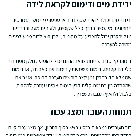
ירידת מים ודימום לקראת לידה
ירידת מים יכולה להיות שטף ברור או טפטוף מתמשך שמרטיב
תחתונים. מי שפיר בדרך כלל שקופים, ולעיתים מעט ורדרדים.
נוזל ירקרק יכול להצביע על מקוניום, ולכן הוא לרוב מניע לפנייה
מהירה להערכה.
דימום קל סביב פתיחת צוואר הרחם יכול להופיע כחלק מפתיחת
כלי דם קטנים. דימום משמעותי, דימום עם כאב חד, או דימום
שממלא פד בפרק זמן קצר דורשים הערכה דחופה. אני רואה
שהפרדה בין כתמים קלים לבין דימום אמיתי עוזרת להפחית
בלבול ולהאיץ תגובה כשצריך.
תנוחת העובר ומצג עכוז
רוב העוברים נמצאים במצג ראש בסוף ההריון, אך מצג עכוז קיים
בחלק קטן מההריונות. במצב זה הצוות שוקל אפשרויות כמו היפוך