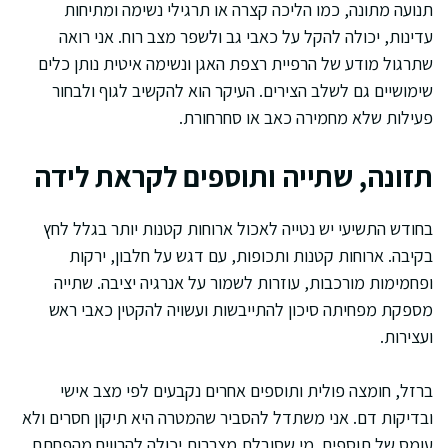
תנועה מתונה, כמו הליכה קצרה או תרגילי נשימה ומתיחות
עדינות, יכולה להקל על כאבי גב ולשפר מצב רוח. אני רואה
שתרגול מודע של הרפיית רצפת האגן ונשימה איטית נותן כלים
שימושיים גם לשלב הצירים. העיקר הוא להקשיב לגוף ולבחור
פעילות שלא מחמירה כאב או סחרחורת.
תזונה, שתייה ותוספים לקראת לידה
בחודש התשיעי יש נטייה לאכול ארוחות קטנות יותר בגלל לחץ
בקיבה. ארוחות קטנות ותכופות, עם דגש על חלבון, ירקות
ופחמימות מורכבות, עוזרות לשמור על אנרגיה יציבה. שתייה
מספקת מפחיתה סיכון להתייבשות ועשויה להקטין כאבי ראש
ועצירות.
ברזל, חומצה פולית ותוספים אחרים נקבעים לפי מצב אישי
ובדיקות דם. אני משתדל להסביר שהמטרה היא תיקון חסרים ולא
עומס של תוספים. מי שסובלת מצרבות יכולה להרוויח מהפחתת