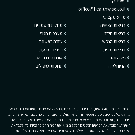
פייסבוק
office@healthwise.co.il
מידע מקצועי
בריאות האישה
מחלות ותסמינים
בריאות הילד
מערכות הגוף
בריאות הנפש
עזרה ראשונה
בריאות מינית
רפואה מונעת
גיל הזהב
אורח חיים בריא
הריון ולידה
תרופות וטיפולים
האתר הוקם מיוזמה אישית, ובין היתר במטרה לתת מידע על המוצרים המפורסמים בו ולאפשר
ערוץ לקבלת פרטים נוספים ואפשרויות רכישה לחלק מהמוצרים הנזכרים בו. המידע שניתן נכון
ליום כתיבתו, ומבוסס על מחקר אישי שנערך על ידי המחבר. המידע איננו מייצג בהכרח את
השירות, המוצר, את הפרטים הטכניים הכלולים בו או את המחיר הנזכר לצידו. כדי לקבל את
מלוא המידע הרלוונטי על המוצרים יש לפנות למשווקים המורשים ו/או ליצרנים של המוצרים