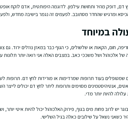
ץ דם, דופק מהיר ותחושת עילפון. לדוגמה היפותטית, אדם לוקח אופטל
הכיסא ומרגיש שהחדר מסתובב. לפעמים זה נגמר בישיבה מחדש, ולפעמ
ולה במיוחד
יפה, חום, הקאות או שלשולים, כי הגוף כבר במאזן נוזלים ירוד. גם צום
של אלכוהול ושל משככי כאב. במצבים האלה אני רואה יותר תלונות ע
ם שמטופלים בעוד תרופות שמרדימות או מורידות לחץ דם. תרופות לשי
יאטים, אנטיהיסטמינים מסוימים ותרופות ליתר לחץ דם יכולים לייצר
עלולה להיות יותר מדי.
בוגר יש לרוב פחות מים בגוף, פירוק האלכוהול יכול להיות איטי יותר, וש
זהיר כשאני נשאל על שילובים כאלה בגיל השלישי.