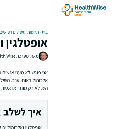
דלג
תוכן
בית
›
תרופות וטיפולים רפואיים
אופטלגין ו
מאת: מערכת Health Wise | צוות העריכה
אני פוגש לא מעט אנשים ש
אלכוהול באותו ערב. השילו
היא לא רק מותר או אסור,
איך לשלב א
אופטלגין ואלכוהול יכו