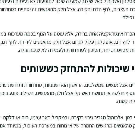
טלגין ואלכוהול כאל שילוב שמעלה סיכוי לתופעות לא נעימות ולעיתים
העצבים, לחץ הדם והקיבה. אצל חלק מהאנשים זה יסתיים בסחרחורת
נפילה.
כרח אינטראקציה אחת ברורה, אלא עומס על הגוף בכמה מערכות במקב
יד לחץ דם. אופטלגין עלול לגרום אצל חלק מהאנשים לירידת לחץ דם,
ות מסוימות. יחד, הסיכון לסחרחורת ולעמידה לא יציבה עולה.
י שיכולות להתחזק כששותים
ים אצל אנשים שמשלבים. הראשון הוא ישנוניות, סחרחורת ותחושת ערפו
להוסיף חולשה או תחושת ראש קל אצל חלק מהאנשים. השילוב פוגע ביכול
ית קטנה.
 בטן. אלכוהול מגביר גירוי בקיבה, ובמקביל כאב עצמו, חום או דלקת יכ
 מהאנשים מרגישים החמרה של אי נוחות במערכת העיכול, במיוחד אם ש