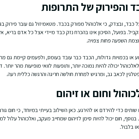
ד והפירוק של התרופות
ל כבד, ובצדק, כי אלכוהול מפורק בכבד. מטאמיזול גם עובר פירוק בג
ביל. בפועל, הסיכון אינו בהכרח נזק כבד מיידי אצל כל אדם בריא, א
וצמת השפעה פחות צפויה.
ע או בכמויות גדולות, הכבד כבר עובד בעומס, ולפעמים קיימת גם 
לכוהול יכולה להיות נמוכה יותר, ותופעות לוואי מופיעות מהר יותר. 
טלגין לכאב גב, ומרגיש למחרת חולשה חריגה והרגשה כללית רעה.
כוהול וחום או זיהום
ותים כדי להירדם או להירגע. כאן השילוב בעייתי במיוחד, כי חום גורם
 בנוסף, חום יכול להיות סימן לזיהום שמחייב מעקב, ואלכוהול עלול ל
ו בלבול.