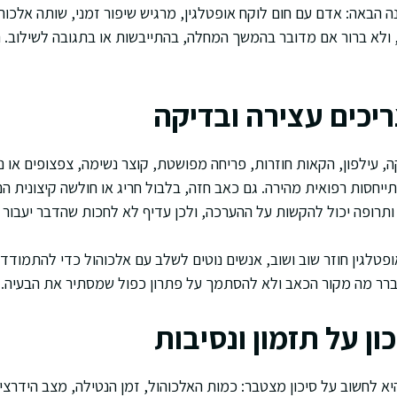
 הבאה: אדם עם חום לוקח אופטלגין, מרגיש שיפור זמני, שותה אלכוהו
ולא ברור אם מדובר בהמשך המחלה, בהתייבשות או בתגובה לשילוב. ה
יכים עצירה ובדיקה
 עילפון, הקאות חוזרות, פריחה מפושטת, קוצר נשימה, צפצופים או נפ
ייחסות רפואית מהירה. גם כאב חזה, בלבול חריג או חולשה קיצונית 
ותרופה יכול להקשות על ההערכה, ולכן עדיף לא לחכות שהדבר יעבור 
פטלגין חוזר שוב ושוב, אנשים נוטים לשלב עם אלכוהול כדי להתמודד
לברר מה מקור הכאב ולא להסתמך על פתרון כפול שמסתיר את הבעיה.
ון על תזמון ונסיבות
יא לחשוב על סיכון מצטבר: כמות האלכוהול, זמן הנטילה, מצב הידרצי