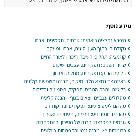
המותאם למצב הבריאותי הספציפי שלך, יש לפנות לרופא.
מידע נוסף:
היפראינפלציה ריאתית: גורמים, תסמינים ואבחון
נקודת חן בתוך העין: סוגים, אבחון ומעקב
קוגניציה: תהליכי חשיבה וזיכרון לאורך החיים
שרירי הפנים: תפקידים, עצבים ושיקום
בלוטת הרוק: תפקידים, מחלות ואבחון
באיזה צד נמצא הלב: מיקום, מבנה ומשמעות קלינית
בלוטות יותרת התריס: תפקיד, תסמינים ובדיקות
מסלולים עצביים יוצאים בגוף – הבנה קלינית
מה הם לימפוציטים: תפקידים ובדיקות דם
מהו הידרונפרוזיס: גורמים, תסמינים ואבחון
גורמים למפרצת: הבנה של הסיכון וההתפתחות
כרומוזום XY: מבנה גנטי והתפתחות ביולוגית