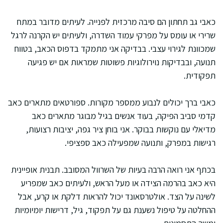
כאבי גב תחתון הם סיבה מרכזית לפנייה. לעיתים מדובר במתח
שרירי או עומס על מפרקי עמוד השדרה, ולעיתים יש הקרנה לרגל
שמכוונת לגירוי עצבי. בבדיקה אני מתמקד בדפוס הכאב, בטווח
תנועה, ובבדיקות נוירולוגיות פשוטות שמראות אם יש פגיעה
תפקודית.
כאבי ברך יכולים לנבוע ממספר מקורות. ספורטאים מתארים כאב
קדמי סביב הפיקה, בעוד אנשים בגיל מבוגר מתארים כאב
מדיאלי עם נוקשות בבוקר. אני בוחן ציר גפה, יציבות רצועות,
רגישות במפרק, ותנועה שמפעילה כאב ספציפי.
בכתף אני רואה הרבה בעיות של השרוול המסובב. תבנית אופיינית
היא כאב בהרמה הצידה או מעל הראש, ולעיתים כאב שמפריע
לשינה על הצד. אולטרסאונד יכול להראות דלקת או קרע, אבל
ההחלטה על טיפול נשענת גם על תפקוד, גיל, דרישות יומיומיות