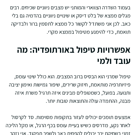
בעמוד השדרה הצווארי והמותני יש מצבים ניווניים שכיחים. רבים
מגלים ממצא של בלט דיסק או שינויים ניווניים בהדמיה גם בלי
כאב. לכן אני משתדל לקשור כל ממצא לתסמין ברור ולבדיקה
תואמת, כדי להימנע מטיפול בממצא מקרי.
אפשרויות טיפול באורתופדיה: מה
עובד ולמי
טיפול שמרני הוא הבסיס ברוב המצבים. הוא כולל שינוי עומס,
פיזיותרפיה מותאמת, חיזוק שרירים, שיפור גמישות ואימון יציבה
ותנועה. בפועל, כשמטופלים מבינים איזה תרגיל משרת איזה
מבנה, ההתמדה עולה והתוצאות טובות יותר.
אמצעים תומכים יכולים לעזור בתקופות מסוימות. סד לקרסול
לאחר נקע, מדרסים כשיש בעיית עומס בכף הרגל, או מקל הליכה
זמני בשחיקת ירך יכולים להפחית כאב ולשפר תפקוד. אני נזהר