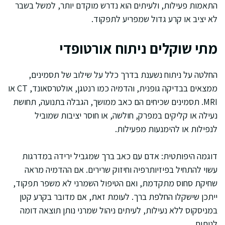
התאמות פעילות, ולעיתים הוא נדרש מוקדם יותר, למשל בשבר
לא יציב או קרע גדול שמפריע לתפקוד.
מתי שוקלים ניתוח אורטופדי
החלטה על ניתוח נשענת בדרך כלל על שילוב של תסמינים,
ממצאים בבדיקה גופנית, והדמיה כמו רנטגן, אולטרסאונד, CT או
MRI. תסמינים שכיחים הם כאב ממושך, הגבלה בתנועה, תחושת
נעילה או קליקים במפרק, חולשה, או חוסר יציבות שמוביל
לנפילות או להימנעות מפעילות.
דוגמה היפותטית: אדם עם כאב ברך שמגביל ירידה במדרגות
עשוי להתחיל בפיזיותרפיה וחיזוק שרירים. אם ההדמיה מראה
שחיקת סחוס מתקדמת, ואם הטיפול השמרני לא משפר תפקוד,
ייתכן שישקלו החלפת ברך. לעומת זאת, אם מדובר בקרע קטן
במניסקוס ללא נעילות, לעיתים ניהול שמרני נותן תוצאה דומה
לניתוח.