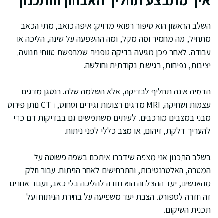
איך מתבצע תהליך האבחון והתכנון
השלב הראשון הוא סיפור רפואי מדויק: איפה כואב, מתי הכאב
מתחיל, מה מחמיר ומה מקל, ומה ההשפעה על שינה, הליכה או
עבודה. לאחר מכן מגיעה בדיקה גופנית שמחפשת טווחי תנועה,
יציבות, נפיחות, רגישות נקודתית וחולשה.
הדמיה אינה תחליף לבדיקה, אלא השלמה שלה. רנטגן מדגים
עצמות ושחיקה, MRI מדגים רצועות וגידים וסחוס, ו CT נותן פירוט
מבני במצבים מורכבים. לעיתים משתמשים גם בבדיקות דם כדי
להעריך דלקת, זיהום, או מצב כללי לפני ניתוח.
בשלב התכנון אני מצפה שידברו איתכם בשפה פשוטה על
המטרה, האלטרנטיבות, והתרחישים לאחר הניתוח. עבור חלק
מהאנשים, יעד ההצלחה הוא חזרה להליכה בלי כאב, ועבור אחרים
זה חזרה לספורט. הצבת יעד משפיעה על בחירת הניתוח ועל
תכנית השיקום.