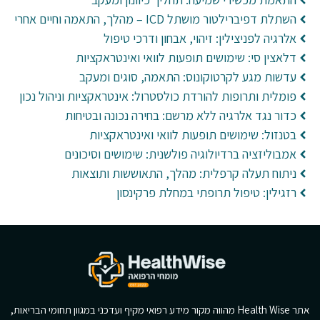
השתלת דפיברילטור מושתל ICD – מהלך, התאמה וחיים אחרי
אלרגיה לפניצילין: זיהוי, אבחון ודרכי טיפול
דלאצין סי: שימושים תופעות לוואי ואינטראקציות
עדשות מגע לקרטוקונוס: התאמה, סוגים ומעקב
פומלית ותרופות להורדת כולסטרול: אינטראקציות וניהול נכון
כדור נגד אלרגיה ללא מרשם: בחירה נכונה ובטיחות
בטנזול: שימושים תופעות לוואי ואינטראקציות
אמבוליזציה ברדיולוגיה פולשנית: שימושים וסיכונים
ניתוח תעלה קרפלית: מהלך, התאוששות ותוצאות
רזגילין: טיפול תרופתי במחלת פרקינסון
אתר Health Wise מהווה מקור מידע רפואי מקיף ועדכני במגוון תחומי הבריאות,