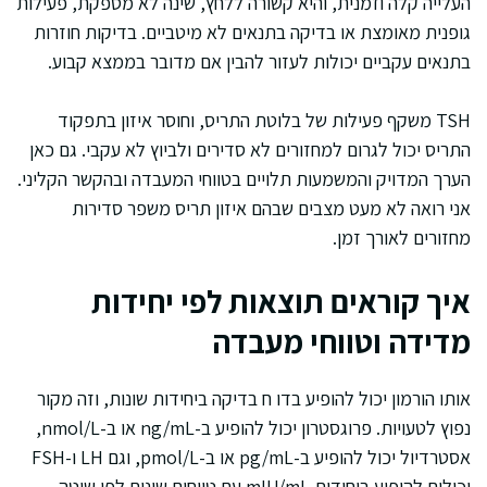
העלייה קלה וזמנית, והיא קשורה ללחץ, שינה לא מספקת, פעילות
גופנית מאומצת או בדיקה בתנאים לא מיטביים. בדיקות חוזרות
בתנאים עקביים יכולות לעזור להבין אם מדובר בממצא קבוע.
TSH משקף פעילות של בלוטת התריס, וחוסר איזון בתפקוד
התריס יכול לגרום למחזורים לא סדירים ולביוץ לא עקבי. גם כאן
הערך המדויק והמשמעות תלויים בטווחי המעבדה ובהקשר הקליני.
אני רואה לא מעט מצבים שבהם איזון תריס משפר סדירות
מחזורים לאורך זמן.
איך קוראים תוצאות לפי יחידות
מדידה וטווחי מעבדה
אותו הורמון יכול להופיע בדו ח בדיקה ביחידות שונות, וזה מקור
נפוץ לטעויות. פרוגסטרון יכול להופיע ב-ng/mL או ב-nmol/L,
אסטרדיול יכול להופיע ב-pg/mL או ב-pmol/L, וגם LH ו-FSH
יכולים להופיע ביחידות mIU/mL עם טווחים שונים לפי שיטה.