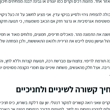
ור אחד. מזונות רכים וקרים כמו יוגורט או גבינה לבנה מפחיתים חיכו
ה להפחית גירוי ולסייע בניקוי עדין. אני מציע לחשוב על זה כעל ניקוי
שטיפות אגרסיביות או גרגור חזק אם הכאב משמעותי, כי תנועה חזקה
משנה את התמונה מהר. מאכלים חריפים, חמוצים, מלוחים מאוד או חמי
ול ועישון נוטים לייבש את הרירית ולהאט התאוששות, ולכן הפחתה ש
נה תורמת לריפוי. צחצוח עם מברשת רכה, תנועות קצרות וללא לחץ, 
יבה. אצל חלק מהאנשים, משחות שיניים עם חומרי הקצפה מסוימים יוצר
ך קשורה לשיניים ולחניכיים
ים שאני רואה קשורים למקור דנטלי. שן עם דלקת בשורש, כיס חניכיים
לים להקרין נפיחות גם לחיך. לפעמים מדובר בנפיחות קטנה אך כואבת