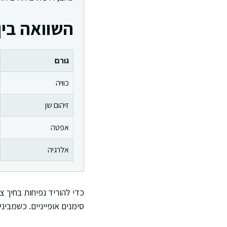
השוואה בין
גורם
כוויה
זיהום שן
אפטה
אלרגיה
כדי להוריד נפיחות בחיך צ
סימנים אופייניים. כשמבי