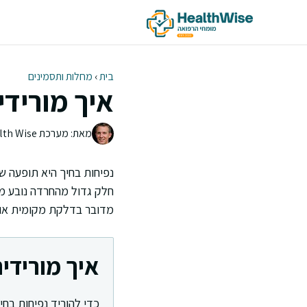
דלג
תוכן
בית
›
מחלות ותסמינים
איך מורידי
מאת: מערכת Health Wise | צוות העריכה
נפיחות בחיך היא תופעה שמ
חלק גדול מהחרדה נובע מחו
מדובר בדלקת מקומית או ת
איך מורידי
כדי להוריד נפיחות בחי