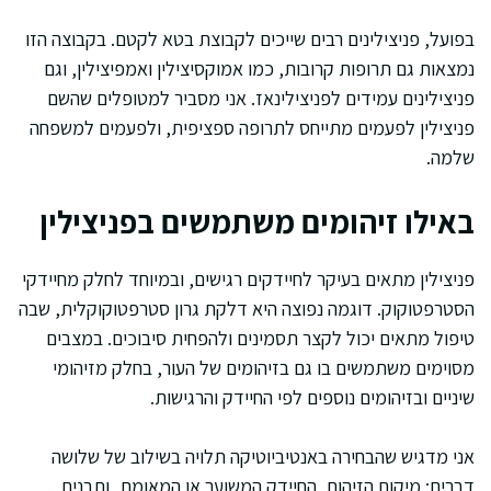
בפועל, פניצילינים רבים שייכים לקבוצת בטא לקטם. בקבוצה הזו
נמצאות גם תרופות קרובות, כמו אמוקסיצילין ואמפיצילין, וגם
פניצילינים עמידים לפניצילינאז. אני מסביר למטופלים שהשם
פניצילין לפעמים מתייחס לתרופה ספציפית, ולפעמים למשפחה
שלמה.
באילו זיהומים משתמשים בפניצילין
פניצילין מתאים בעיקר לחיידקים רגישים, ובמיוחד לחלק מחיידקי
הסטרפטוקוק. דוגמה נפוצה היא דלקת גרון סטרפטוקוקלית, שבה
טיפול מתאים יכול לקצר תסמינים ולהפחית סיבוכים. במצבים
מסוימים משתמשים בו גם בזיהומים של העור, בחלק מזיהומי
שיניים ובזיהומים נוספים לפי החיידק והרגישות.
אני מדגיש שהבחירה באנטיביוטיקה תלויה בשילוב של שלושה
דברים: מיקום הזיהום, החיידק המשוער או המאומת, ותבנית