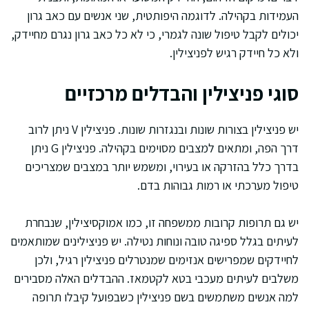
העמידות בקהילה. לדוגמה היפותטית, שני אנשים עם כאב גרון
יכולים לקבל טיפול שונה לגמרי, כי לא כל כאב גרון נגרם מחיידק,
ולא כל חיידק רגיש לפניצילין.
סוגי פניצילין והבדלים מרכזיים
יש פניצילין בצורות שונות ובנגזרות שונות. פניצילין V ניתן לרוב
דרך הפה, ומתאים למצבים מסוימים בקהילה. פניצילין G ניתן
בדרך כלל בהזרקה או בעירוי, ומשמש יותר במצבים שמצריכים
טיפול מערכתי או רמות גבוהות בדם.
יש גם תרופות קרובות ממשפחה זו, כמו אמוקסיצילין, שנבחרת
לעיתים בגלל ספיגה טובה ונוחות נטילה. יש פניצילינים שמותאמים
לחיידקים שמפרישים אנזימים שמנטרלים פניצילין רגיל, ולכן
משלבים לעיתים מעכבי בטא לקטמאז. ההבדלים האלה מסבירים
למה אנשים משתמשים בשם פניצילין כשבפועל קיבלו תרופה