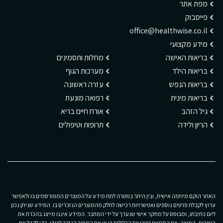
מפת אתר
פייסבוק
office@healthwise.co.il
מידע מקצועי
בריאות האישה
מחלות ותסמינים
בריאות הילד
מערכות הגוף
בריאות הנפש
עזרה ראשונה
בריאות מינית
רפואה מונעת
גיל הזהב
אורח חיים בריא
הריון ולידה
תרופות וטיפולים
האתר הוקם מיוזמה אישית, ובין היתר במטרה לתת מידע על המוצרים המפורסמים בו ולאפשר
ערוץ לקבלת פרטים נוספים ואפשרויות רכישה לחלק מהמוצרים הנזכרים בו. המידע שניתן נכון
ליום כתיבתו, ומבוסס על מחקר אישי שנערך על ידי המחבר. המידע איננו מייצג בהכרח את
השירות, המוצר, את הפרטים הטכניים הכלולים בו או את המחיר הנזכר לצידו. כדי לקבל את