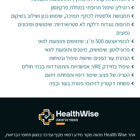
רזגילין: טיפול תרופתי במחלת פרקינסון
תחבושת אלסטית לכתף: תמיכה, שימוש נכון ושילוב בשיקום
תרופות נוגדות דלקת לא סטרואידיות: שימושים וסיכונים
נפוצים
לבטיראצטם 500 מ״ג: שימושים ותופעות לוואי
פרוגילוטון: שימושים, מינונים ותופעות לוואי
הבהרת עור הפנים: שיטות טיפול ובטיחות
טיפול בחיידק VRE: אפשרויות והתמודדות בבתי חולים
הטריה של פצע: שיפור ריפוי והפחתת זיהום
משחת דקטרין לזיהומי פטרת בעור ובפה
אתר Health Wise מהווה מקור מידע רפואי מקיף ועדכני במגוון תחומי הבריאות,