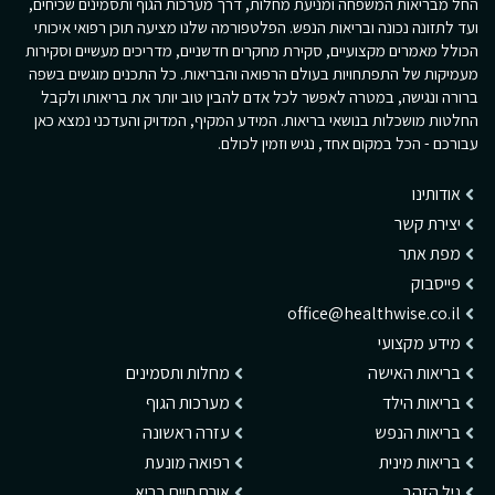
החל מבריאות המשפחה ומניעת מחלות, דרך מערכות הגוף ותסמינים שכיחים,
ועד לתזונה נכונה ובריאות הנפש. הפלטפורמה שלנו מציעה תוכן רפואי איכותי
הכולל מאמרים מקצועיים, סקירת מחקרים חדשניים, מדריכים מעשיים וסקירות
מעמיקות של התפתחויות בעולם הרפואה והבריאות. כל התכנים מוגשים בשפה
ברורה ונגישה, במטרה לאפשר לכל אדם להבין טוב יותר את בריאותו ולקבל
החלטות מושכלות בנושאי בריאות. המידע המקיף, המדויק והעדכני נמצא כאן
עבורכם - הכל במקום אחד, נגיש וזמין לכולם.
אודותינו
יצירת קשר
מפת אתר
פייסבוק
office@healthwise.co.il
מידע מקצועי
בריאות האישה
מחלות ותסמינים
בריאות הילד
מערכות הגוף
בריאות הנפש
עזרה ראשונה
בריאות מינית
רפואה מונעת
גיל הזהב
אורח חיים בריא