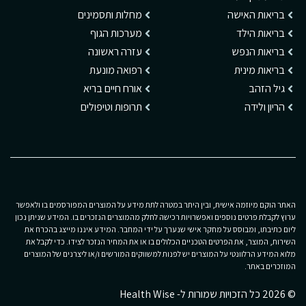
בריאות האישה
מחלות ותסמינים
בריאות הילד
מערכות הגוף
בריאות הנפש
עזרה ראשונה
בריאות מינית
רפואה מונעת
גיל הזהב
אורח חיים בריא
הריון ולידה
תרופות וטיפולים
האתר הוקם מיוזמה אישית, ובין היתר במטרה לתת מידע על המוצרים המפורסמים בו ולאפשר
ערוץ לקבלת פרטים נוספים ואפשרויות רכישה לחלק מהמוצרים הנזכרים בו. המידע שניתן נכון
ליום כתיבתו, ומבוסס על מחקר אישי שנערך על ידי המחבר. המידע איננו מייצג בהכרח את
השירות, המוצר, את הפרטים הטכניים הכלולים בו או את המחיר הנזכר לצידו. כדי לקבל את
מלוא המידע הרלוונטי על המוצרים יש לפנות למשווקים המורשים ו/או ליצרנים של המוצרים
המוזכרים באתר.
© 2026 כל הזכויות שמורות ל- Health Wise