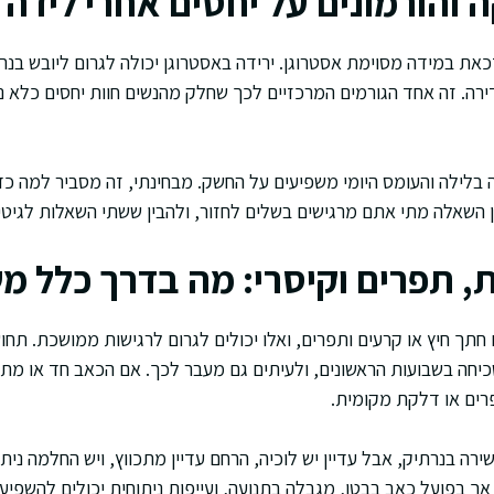
והורמונים על יחסים אחרי לידה
את במידה מסוימת אסטרוגן. ירידה באסטרוגן יכולה לגרום ליובש בנר
דירה. זה אחד הגורמים המרכזיים לכך שחלק מהנשים חוות יחסים כלא נ
ה בלילה והעומס היומי משפיעים על החשק. מבחינתי, זה מסביר למה כד
 השאלה מתי אתם מרגישים בשלים לחזור, ולהבין ששתי השאלות לגיטי
ת, תפרים וקיסרי: מה בדרך כלל 
 חתך חיץ או קרעים ותפרים, ואלו יכולים לגרום לרגישות ממושכת. תח
יחה בשבועות הראשונים, ולעיתים גם מעבר לכך. אם הכאב חד או מת
רים או דלקת מקומית.
ירה בנרתיק, אבל עדיין יש לוכיה, הרחם עדיין מתכווץ, ויש החלמה ניתו
אך בפועל כאב בבטן, מגבלה בתנועה, ועייפות ניתוחית יכולים להשפיע