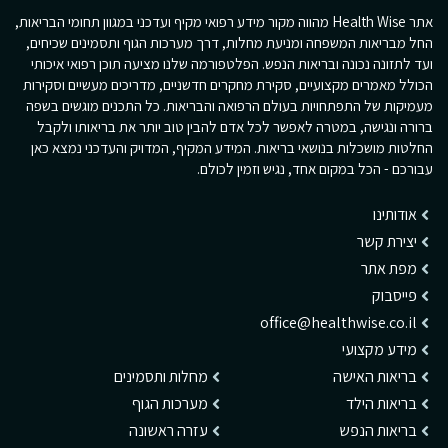
אתר Health Wise מהווה מקור מידע רפואי מקיף ועדכני במגוון תחומי הבריאות,
החל מבריאות המשפחה ומניעת מחלות, דרך מערכות הגוף ותסמינים שכיחים,
ועד לתזונה נכונה ובריאות הנפש. הפלטפורמה שלנו מציעה תוכן רפואי איכותי
הכולל מאמרים מקצועיים, סקירת מחקרים חדשניים, מדריכים מעשיים וסקירות
מעמיקות של התפתחויות בעולם הרפואה והבריאות. כל התכנים מוגשים בשפה
ברורה ונגישה, במטרה לאפשר לכל אדם להבין טוב יותר את בריאותו ולקבל
החלטות מושכלות בנושאי בריאות. המידע המקיף, המדויק והעדכני נמצא כאן
עבורכם - הכל במקום אחד, נגיש וזמין לכולם.
אודותינו
יצירת קשר
מפת אתר
פייסבוק
office@healthwise.co.il
מידע מקצועי
בריאות האישה
מחלות ותסמינים
בריאות הילד
מערכות הגוף
בריאות הנפש
עזרה ראשונה