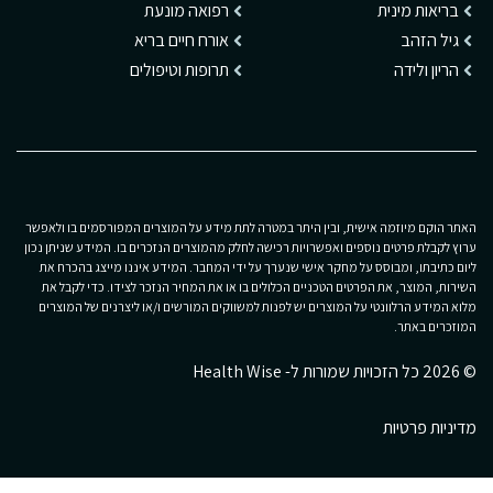
בריאות מינית
רפואה מונעת
גיל הזהב
אורח חיים בריא
הריון ולידה
תרופות וטיפולים
האתר הוקם מיוזמה אישית, ובין היתר במטרה לתת מידע על המוצרים המפורסמים בו ולאפשר
ערוץ לקבלת פרטים נוספים ואפשרויות רכישה לחלק מהמוצרים הנזכרים בו. המידע שניתן נכון
ליום כתיבתו, ומבוסס על מחקר אישי שנערך על ידי המחבר. המידע איננו מייצג בהכרח את
השירות, המוצר, את הפרטים הטכניים הכלולים בו או את המחיר הנזכר לצידו. כדי לקבל את
מלוא המידע הרלוונטי על המוצרים יש לפנות למשווקים המורשים ו/או ליצרנים של המוצרים
המוזכרים באתר.
© 2026 כל הזכויות שמורות ל- Health Wise
מדיניות פרטיות