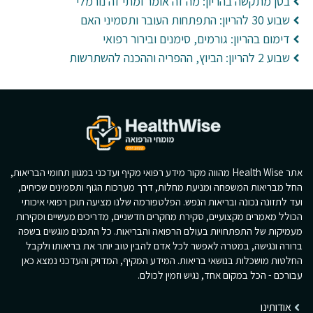
בטן מתקשה בהריון: מה זה אומר ומתי זה נורמלי
שבוע 30 להריון: התפתחות העובר ותסמיני האם
דימום בהריון: גורמים, סימנים ובירור רפואי
שבוע 2 להריון: הביוץ, ההפריה וההכנה להשתרשות
אתר Health Wise מהווה מקור מידע רפואי מקיף ועדכני במגוון תחומי הבריאות,
החל מבריאות המשפחה ומניעת מחלות, דרך מערכות הגוף ותסמינים שכיחים,
ועד לתזונה נכונה ובריאות הנפש. הפלטפורמה שלנו מציעה תוכן רפואי איכותי
הכולל מאמרים מקצועיים, סקירת מחקרים חדשניים, מדריכים מעשיים וסקירות
מעמיקות של התפתחויות בעולם הרפואה והבריאות. כל התכנים מוגשים בשפה
ברורה ונגישה, במטרה לאפשר לכל אדם להבין טוב יותר את בריאותו ולקבל
החלטות מושכלות בנושאי בריאות. המידע המקיף, המדויק והעדכני נמצא כאן
עבורכם - הכל במקום אחד, נגיש וזמין לכולם.
אודותינו