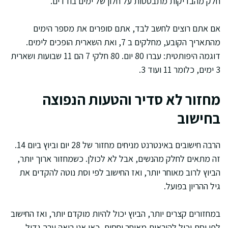
חלק מהבדיקות מתבססות על חלון של ימים בודדים.
אם אתם רוצים לחשב לבד, אתם סופרים את מספר הימים
מהתאריך הקובע, מחלקים ב 7, ואת השארית הופכים לימים.
דוגמה היפותטית: עברו 80 יום. 80 חלקי 7 הם 11 שבועות ושארית
3 ימים, כלומר 11 ועוד 3.
מחזור לא סדיר והטעות הנפוצה
בחישוב
הרבה חישובים באינטרנט מניחים מחזור של 28 יום וביוץ ביום 14.
זה מתאים לחלק מהנשים, אבל לא לכולן. כשמחזור ארוך יותר,
הביוץ לרוב מאוחר יותר, ואז החישוב לפי וסת נוטה להקדים את
גיל ההריון בפועל.
במחזורים קצרים יותר, הביוץ יכול להיות מוקדם יותר, ואז החישוב
לפי וסת יכול להיראות מאוחר יחסית. כאן אני רואה ערך גדול