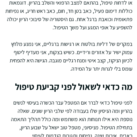
או לדחות טיפול, בהתאם למצב הרפואי והשלב בהריון. דוגמאות
כוללות דימום פעיל, כאב בטן חד, חום, כאב ראש חריג, או נפיחות
פתאומית וכואבת ברגל אחת. גם היסטוריה של סיבוכי הריון יכולה
להשפיע על אופי המגע ועל משך הטיפול.
במקרים של דליות בולטות או רגישות ברגליים, אני נמנע מלחץ
עמוק ישיר על אזורים ורידיים. כשיש בצקות, אני מעדיף ליטוף
לכיוון הניקוז, קצב איטי ומנח רגליים מוגבה. הגישה היא להפחית
עומס בלי לגרות יתר על המידה.
מה כדאי לשאול לפני קביעת טיפול
לפני טיפול כדאי לברר אם המטפל עבר הכשרה בעיסוי לנשים
בהריון ומה הניסיון שלו בעבודה לפי שלבי הריון שונים. שאלה
נוספת היא אילו תנוחות הוא משתמש ומה כולל תהליך התאמה
בתחילת הטיפול. מניסיוני, מטפל טוב ישאל על שבוע הריון,
כאבים, איכות שינה, נפיחות ותגובות קודמות לעיסוי.