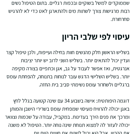
שממוקדים למשל בשוקיים ובכפות רגליים. בתום הטיפול נשים
רבות מרגישות צורך לשתות מים ולהתארגן לאט כדי לא להרגיש
סחרחורת.
עיסוי לפי שלבי הריון
בשליש הראשון חלק מהנשים חוות בחילה ועייפות, ולכן טיפול קצר
ועדין יכול להתאים יותר. בשליש השני לרוב יש יותר יציבות
אנרגטית, ואז אפשר לעבוד על גב, אגן וכתפיים בצורה מקיפה
יותר. בשליש השלישי הדגש עובר לנוחות בתנוחה, להפחתת עומס
ברגליים ולשחרור עומס נשימתי סביב בית החזה.
דוגמה היפותטית: אישה בשבוע 34 עם שינה קטועה בגלל לחץ
באגן יכולה להרוויח מעיסוי שמפחית עומס בשרירי הישבן והמותן
ומרכך את פנים הירך בעדינות. במקביל, עבודה על שכמות וצוואר
יכולה לעזור לה למצוא תנוחת שינה נוחה יותר. הטיפול לא משנה
את ההריון, אבל הוא יכול לשנות את חוויית היום יום.