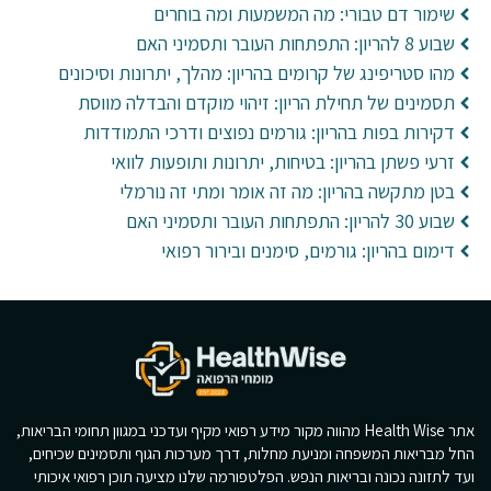
שימור דם טבורי: מה המשמעות ומה בוחרים
שבוע 8 להריון: התפתחות העובר ותסמיני האם
מהו סטריפינג של קרומים בהריון: מהלך, יתרונות וסיכונים
תסמינים של תחילת הריון: זיהוי מוקדם והבדלה מווסת
דקירות בפות בהריון: גורמים נפוצים ודרכי התמודדות
זרעי פשתן בהריון: בטיחות, יתרונות ותופעות לוואי
בטן מתקשה בהריון: מה זה אומר ומתי זה נורמלי
שבוע 30 להריון: התפתחות העובר ותסמיני האם
דימום בהריון: גורמים, סימנים ובירור רפואי
אתר Health Wise מהווה מקור מידע רפואי מקיף ועדכני במגוון תחומי הבריאות,
החל מבריאות המשפחה ומניעת מחלות, דרך מערכות הגוף ותסמינים שכיחים,
ועד לתזונה נכונה ובריאות הנפש. הפלטפורמה שלנו מציעה תוכן רפואי איכותי