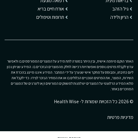
בריאות מינית
רפואה מונעת
גיל הזהב
אורח חיים בריא
הריון ולידה
תרופות וטיפולים
האתר הוקם מיוזמה אישית, ובין היתר במטרה לתת מידע על המוצרים המפורסמים בו ולאפשר
ערוץ לקבלת פרטים נוספים ואפשרויות רכישה לחלק מהמוצרים הנזכרים בו. המידע שניתן נכון
ליום כתיבתו, ומבוסס על מחקר אישי שנערך על ידי המחבר. המידע איננו מייצג בהכרח את
השירות, המוצר, את הפרטים הטכניים הכלולים בו או את המחיר הנזכר לצידו. כדי לקבל את
מלוא המידע הרלוונטי על המוצרים יש לפנות למשווקים המורשים ו/או ליצרנים של המוצרים
המוזכרים באתר.
© 2026 כל הזכויות שמורות ל- Health Wise
מדיניות פרטיות