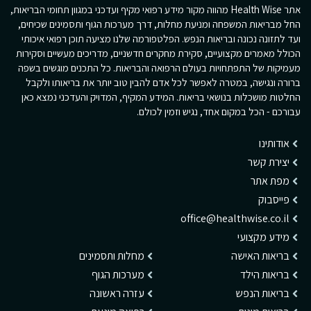
אתר Health Wise מהווה מקור מידע רפואי מקיף ועדכני במגוון תחומי הבריאות,
החל מבריאות המשפחה ומניעת מחלות, דרך מערכות הגוף ותסמינים שכיחים,
ועד לתזונה נכונה ובריאות הנפש. הפלטפורמה שלנו מציעה תוכן רפואי איכותי
הכולל מאמרים מקצועיים, סקירת מחקרים חדשניים, מדריכים מעשיים וסקירות
מעמיקות של התפתחויות בעולם הרפואה והבריאות. כל התכנים מוגשים בשפה
ברורה ונגישה, במטרה לאפשר לכל אדם להבין טוב יותר את בריאותו ולקבל
החלטות מושכלות בנושאי בריאות. המידע המקיף, המדויק והעדכני נמצא כאן
עבורכם - הכל במקום אחד, נגיש וזמין לכולם.
אודותינו
יצירת קשר
מפת אתר
פייסבוק
office@healthwise.co.il
מידע מקצועי
בריאות האישה
מחלות ותסמינים
בריאות הילד
מערכות הגוף
בריאות הנפש
עזרה ראשונה