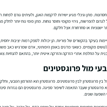
חסרונות. מתן וגינלי מגיע ישירות לרקמות האגן, ולעיתים גורם לפחות 
ל לגרום להפרשות, גירוי מקומי וחוסר נוחות. מתן פומי נוח יותר לחלק 
ר ישנוניות או סחרחורת אצל חלקם.
ימות בעיקר בהקשרים של פוריות. הן יכולות לספק רמות יציבות יחסית, 
לגושים מקומיים. כשאני מדגים באופן היפותטי, אדם שמרגיש כאב משמ
ת על החלפת אתרי הזרקה והזרקה איטית יותר, בהתאם להנחיות צוות 
עי מול פרוגסטינים
 בין פרוגסטרון לבין פרוגסטינים. פרוגסטרון הוא ההורמון הטבעי, וחל
וא פרוגסטרון שעבר התאמה לשיפור ספיגה. פרוגסטינים הם נגזרות סינ
 השפעה שונים.
וגסטינים מסוימים משפיעים אחרת על שומני הדם, על אקנה, על מצב רוח