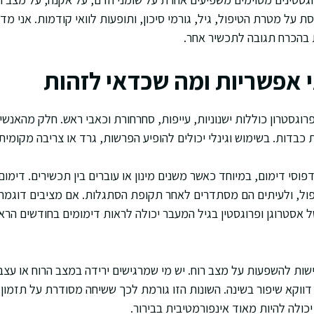
 על מטרת הטיפול, גיל, גורמי סיכון, ותופעות לוואי קודמות. אני מ
בהכרח תגובה לתכשיר אחר.
י אפשריות ומה שכדאי לזהות
רוגסטרון כוללות ישנוניות, עייפות, סחרחורת וכאבי ראש. חלק מהאנשי
 כבדות. בשימוש וגינלי יכולים להופיע הפרשות, גרד או צריבה מקומית.
וסי דימום, במיוחד כאשר משנים מינון או עוברים בין תכשירים. דימום
פול, ולעיתים הם מסתדרים לאחר תקופת הסתגלות. אם מציבים דוגמה
אסטרוגן ופרוגסטין בגיל המעבר יכולה לראות דימומים בחודשים הראש
ות להשפעות על מצב רוח. יש מי שמרגישים ירידה במצב הרוח או עצב
 דווקא שיפור בשינה. השונות הזו גורמת לכך ששיחה מסודרת על תזמון
כולה להיות מאוד אינפורמטיבית בבירור.