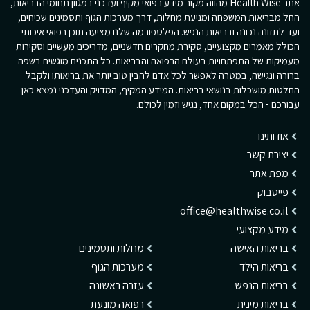
אתר Health Wise מהווה מקור מידע רפואי מקיף ועדכני במגוון תחומי הבריאות,
החל מבריאות המשפחה ומניעת מחלות, דרך מערכות הגוף ותסמינים שכיחים,
ועד לתזונה נכונה ובריאות הנפש. הפלטפורמה שלנו מציעה תוכן רפואי איכותי
הכולל מאמרים מקצועיים, סקירת מחקרים חדשניים, מדריכים מעשיים וסקירות
מעמיקות של התפתחויות בעולם הרפואה והבריאות. כל התכנים מוגשים בשפה
ברורה ונגישה, במטרה לאפשר לכל אדם להבין טוב יותר את בריאותו ולקבל
החלטות מושכלות בנושאי בריאות. המידע המקיף, המדויק והעדכני נמצא כאן
עבורכם - הכל במקום אחד, נגיש וזמין לכולם.
אודותינו
יצירת קשר
מפת אתר
פייסבוק
office@healthwise.co.il
מידע מקצועי
בריאות האישה
מחלות ותסמינים
בריאות הילד
מערכות הגוף
בריאות הנפש
עזרה ראשונה
בריאות מינית
רפואה מונעת