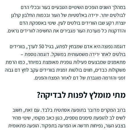
במהלך השנים הופכים השינויים הטבעיים בעור ובכלי הדם
לבולטים יותר. ירידה באלסטיות של העור ובכמות החלבון קולגן
יוצרת רקע שבו הוורידים בולטים לעין. שינוי באספקת הדם
והזדקנות כל מערכת העור מגבירים את החשיפה לוורידים נראים.
דוגמה נפוצה היא אדם שמבחין לפתע, בגיל 50 לערך, בוורידים
בולטים לאחר ירידה משמעותית במשקל. דוגמה נוספת –
מתאמנים שמבצעים פעילות גופנית מאומצת במיוחד, כמו הרמת
משקולות כבדים, חווים בולטות זמנית בוורידים עקב לחץ דם גבוה
זמני והזרמה מוגברת של דם לאזור המצח והפנים.
מתי מומלץ לפנות לבדיקה?
ברוב המקרים מדובר בתופעה אסתטית בלבד. עם זאת, חשוב
לשים לב להופעת סימנים נוספים, כגון כאב מקומי, שינוי מהיר
בצבע העור, נפיחות חדשה או הפרעה בתפקוד. הופעה פתאומית