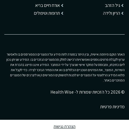
גיל הזהב
אורח חיים בריא
הריון ולידה
תרופות וטיפולים
האתר הוקם מיוזמה אישית, ובין היתר במטרה לתת מידע על המוצרים המפורסמים בו ולאפשר
ערוץ לקבלת פרטים נוספים ואפשרויות רכישה לחלק מהמוצרים הנזכרים בו. המידע שניתן נכון
ליום כתיבתו, ומבוסס על מחקר אישי שנערך על ידי המחבר. המידע איננו מייצג בהכרח את
השירות, המוצר, את הפרטים הטכניים הכלולים בו או את המחיר הנזכר לצידו. כדי לקבל את
מלוא המידע הרלוונטי על המוצרים יש לפנות למשווקים המורשים ו/או ליצרנים של המוצרים
המוזכרים באתר.
© 2026 כל הזכויות שמורות ל- Health Wise
מדיניות פרטיות
הצהרת נגישות