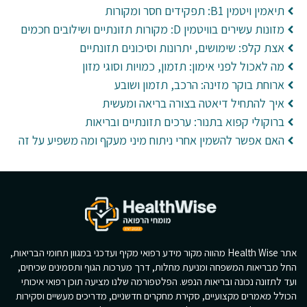
תיאמין ויטמין B1: תפקידים חסר ומקורות
מזונות עשירים בוויטמין D: מקורות תזונתיים ושילובים חכמים
אצת קלפ: שימושים, יתרונות וסיכונים תזונתיים
מה לאכול לפני אימון: תזמון, כמויות וסוגי מזון
ארוחת בוקר מזינה: הרכב, תזמון ושובע
איך להתחיל דיאטה בצורה בריאה ומעשית
ברוקולי קפוא בתנור: ערכים תזונתיים ובריאות
האם אפשר להשמין אחרי ניתוח מיני מעקף ומה משפיע על זה
אתר Health Wise מהווה מקור מידע רפואי מקיף ועדכני במגוון תחומי הבריאות,
החל מבריאות המשפחה ומניעת מחלות, דרך מערכות הגוף ותסמינים שכיחים,
ועד לתזונה נכונה ובריאות הנפש. הפלטפורמה שלנו מציעה תוכן רפואי איכותי
הכולל מאמרים מקצועיים, סקירת מחקרים חדשניים, מדריכים מעשיים וסקירות