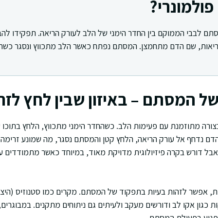
ולמונרי?
תם לבבי הממוקם בין החדר הימני של הלב לעורק הריאה. תפקידו לה
הריאות, שם הדם מתחמצן. המסתם נפתח כאשר הלב מתכווץ ונסגר כשה
של המסתם – באיזון שבין לחץ לזר
ורה מתוזמנת עם פעימות הלב. כשהחדר הימני מתכווץ, הלחץ בתוכו ע
 נדחף אל עורק הריאה, הלחץ קטן והמסתם נסגר, מה שמונע זרימה ח
בל דורש בקרה פיזיולוגית מדויקת מאוד, במיוחד כאשר מתמודדים עם
, אפשר לזהות בעיות בתפקוד של המסתם. מקרים כמו סטנוזיס (היצרו
כגון אקו לב ודורשים מעקב ולעיתים גם ניתוחים מתקנים. במבוגרים, שינ
לפגוע בפעולת המסתם.