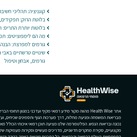
קוגניציה: תהליכי חשיבה 
בלוטת הרוק: תפקידים, 
בלוטות יותרת התריס: ת
מה הם לימפוציטים: תפ
גורמים למפרצת: הבנה 
שינויים טרשתיים באבי ה
גורמים, אבחון וטיפול
אתר Health Wise מהווה מקור מידע רפואי מקיף ועדכני במגוון תחומי הב
מבריאות המשפחה ומניעת מחלות, דרך מערכות הגוף ותסמינים שכיחים, ועד
נכונה ובריאות הנפש. הפלטפורמה שלנו מציעה תוכן רפואי איכותי הכולל מא
מקצועיים, סקירת מחקרים חדשניים, מדריכים מעשיים וסקירות מעמיקות של
התפתחויות בעולם הרפואה והבריאות. כל התכנים מוגשים בשפה ברורה ונגי