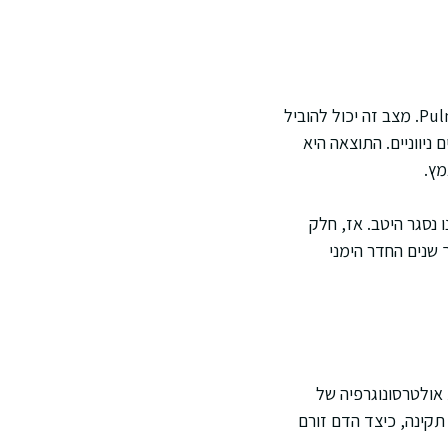
מהניסיון שלי, בין ההפרעות השכיחות ביותר נמצא את ההיצרות של המסתם – Pulmonary Stenosis. מצב זה יכול להוביל
ניווניים. התוצאה היא
מץ.
 מתרחש כאשר המסתם אינו נסגר היטב. אז, חלק
 שנים החדר הימני
אקו לב (Echocardiography), שהיא בדיקת אולטרסונוגרפיה של
קינה, כיצד הדם זורם