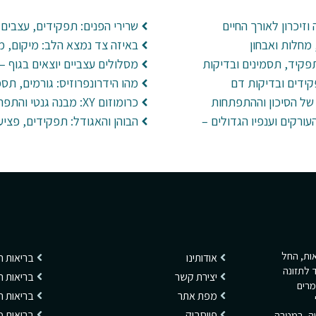
וזיכרון לאורך החיים
שרירי הפנים: תפקידים, עצבים 
מחלות ואבחון
באיזה צד נמצא הלב: מיקום, מ
פקיד, תסמינים ובדיקות
מסלולים עצביים יוצאים בגוף –
קידים ובדיקות דם
מהו הידרונפרוזיס: גורמים, תסמ
של הסיכון וההתפתחות
כרומוזום XY: מבנה גנטי והתפתחות ביולוגית
עורקים וענפיו הגדולים –
הבוהן והאגודל: תפקידים, פציע
ריאות, החל
אודותינו
בריאות 
 לתזונה
יצירת קשר
בריאות ה
מרים
מפת אתר
בריאות 
פייסבוק
בריאות מ
שה, במטרה