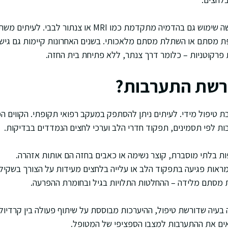
במקרים מורכבים יותר נעשה שימוש גם בהדמיה מתקדמת כמו MRI א
פת מסתם או השתלת מסתם מלאכותי. בשנים האחרונות קיימות גם גישו
רקוטניות – כלומר דרך צנתר, ללא פתיחת בית החזה.
דרשת התערבות?
 טיפול מידי. לעיתים ניתן להסתפק במעקב רפואי תקופתי. הקווים המ
ת לפי תסמינים, תפקוד חדרי הלב וערכי לחצים הנמדדים בבדיקות.
ות בלתי מוסברת, קוצר נשימה או כאבים בחזה הם אותות אזהרה.
ראות פגיעה בתפקוד הלב או עלייה בלחצים מעידות על הצורך בשקילת
ת מסתם מלידה – ההחלטות התלויות בגיל ובחומרת ההפרעה.
 בעיה שדורשת טיפול, ההיערכות מבוססת על שיתוף פעולה בין קרדיולוג
ים את ההתערבות למצבו הספציפי של המטופל.