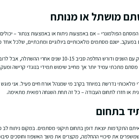
תם מושתל או מנותח
המסתם הפולמונרי – אם באמצעות ניתוח או באמצעות צנתור – יכולים
ם במעקב. ישנם מסתמים מלאכותיים ביולוגיים ומתכתיים, שלכל אחד מה
למשל, מסתם ביולוגי נשחק עם השנים ודורש החלפה סביב 10-15 שנים
תם מתכתי עמיד יותר אך מחייב שימוש תמידי בנוגדי קרישה ומעקב INR קבוע
מלאכותי נדרשת במיוחד בקרב מי שמנהל אורח חיים פעיל. אני פוגש 
פנית או חזרו לתחום העבודה – כל זה תחת השגחה רפואית מתאימה.
יד בתחום
איתם התקדמות יוצאת דופן בתחום תיקוני מסתמים. במקום ניתוח לב פת
שמשפרים את סיכויי ההחלמה, מקצרים את משך האשפוז וחוסכים סיבוכ