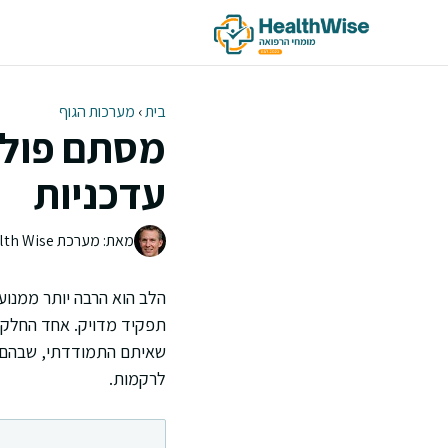
דלג
תוכן
בית
›
מערכות הגוף
מסתם פולמו
עדכניות
מאת: מערכת Health Wise | צוות העריכה
הלב הוא הרבה יותר ממנו
תפקיד מדויק. אחד החלקים 
שאיתם התמודדתי, שבהם ת
לרקמות.