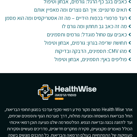
כאבים בגב כף הרגל: גורמים, אבחון וטיפול
תאים סרטניים: איך הם נוצרים ומה מאפיין אותם
רעד פרפורי בכפות הידיים – מה זה אסטריקסיס ומה הוא מסמן
מה זה כאב גב תחתון ומה גורם לו
כאבים עם טחול מוגדל: גורמים ותסמינים
תחושת שריפה בגרון: גורמים, אבחון וטיפול
מהו CMV: תסמינים, הדבקה ובדיקות
פוליפים באף: תסמינים, אבחון וטיפול
אתר Health Wise מהווה מקור מידע רפואי מקיף ועדכני במגוון תחומי הבריאות,
החל מבריאות המשפחה ומניעת מחלות, דרך מערכות הגוף ותסמינים שכיחים,
ועד לתזונה נכונה ובריאות הנפש. הפלטפורמה שלנו מציעה תוכן רפואי איכותי
הכולל מאמרים מקצועיים, סקירת מחקרים חדשניים, מדריכים מעשיים וסקירות
מעמיקות של התפתחויות בעולם הרפואה והבריאות. כל התכנים מוגשים בשפה