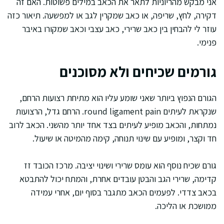
אני מבקש מהריוניות לתאר את הכאב במילים פשוטות. האם זה
דקירה, לחץ, שריפה, או כאב שמקרין לגב או למפשעה. תיאור כזה
עוזר לי להבחין בין כאב שרירי, כאב עצבי וכאב שמקורו באיבר
פנימי.
גורמים שכיחים ולא מסוכנים
הגורם הנפוץ ביותר שאני שומע עליו הוא מתיחת רצועות הרחם,
שנקראת לעיתים round ligament pain. הרחם גדל, הרצועות
נמתחות, והכאב מופיע לעיתים בצד אחד יותר מהשני. הכאב לרוב
חד וקצר, ומופיע עם שינוי תנוחה, קימה מהמיטה או שיעול.
גורם שכיח נוסף הוא עומס שרירי ושינוי יציבה. מרכז הכובד זז
קדימה, שרירי הגב והבטן עובדים אחרת, והמתח יכול להתבטא
בכאב צדדי. לפעמים הכאב מתגבר בסוף יום, אחרי עמידה
ממושכת או הליכה.