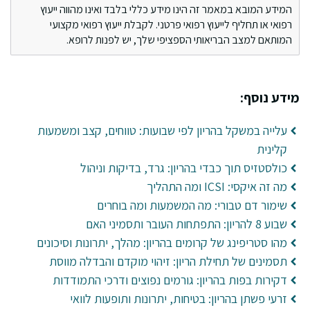
המידע המובא במאמר זה הינו מידע כללי בלבד ואינו מהווה ייעוץ
רפואי או תחליף לייעוץ רפואי פרטני. לקבלת ייעוץ רפואי מקצועי
המותאם למצב הבריאותי הספציפי שלך, יש לפנות לרופא.
מידע נוסף:
עלייה במשקל בהריון לפי שבועות: טווחים, קצב ומשמעות
קלינית
כולסטזיס תוך כבדי בהריון: גרד, בדיקות וניהול
מה זה איקסי: ICSI ומה התהליך
שימור דם טבורי: מה המשמעות ומה בוחרים
שבוע 8 להריון: התפתחות העובר ותסמיני האם
מהו סטריפינג של קרומים בהריון: מהלך, יתרונות וסיכונים
תסמינים של תחילת הריון: זיהוי מוקדם והבדלה מווסת
דקירות בפות בהריון: גורמים נפוצים ודרכי התמודדות
זרעי פשתן בהריון: בטיחות, יתרונות ותופעות לוואי