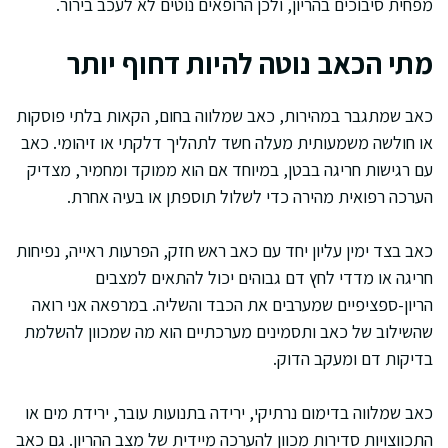
מפחית סיבוכים בהריון, ולכן הרופאים נוטים לא לעכב בירור.
מתי הכאב נוטה להיות דחוף יותר
כאב שמתגבר במהירות, כאב שמלווה בחום, הקאות בלתי פוסקות
או חולשה משמעותית מעלה חשד לתהליך דלקתי או זיהומי. כאב
עם רגישות חריגה בבטן, במיוחד אם הוא ממוקד ומחמיר, מצדיק
הערכה רפואית מהירה כדי לשלול תוספתן או בעיה אחרת.
כאב בצד ימין עליון יחד עם כאב ראש חזק, הפרעות ראייה, נפיחות
חריגה או מדדי לחץ דם גבוהים יכול להתאים למצבים
הריון-ספציפיים שמערבים את הכבד והשליה. במרפאה אני רואה
שהשילוב של כאב ותסמינים מערכתיים הוא מה שמכוון להשלמת
בדיקות דם ומעקב הדוק.
כאב שמלווה בדימום נרתיקי, ירידה בתנועות עובר, ירידת מים או
התכווצויות סדירות מכוון להערכה מיידית של מצב ההריון. גם כאב