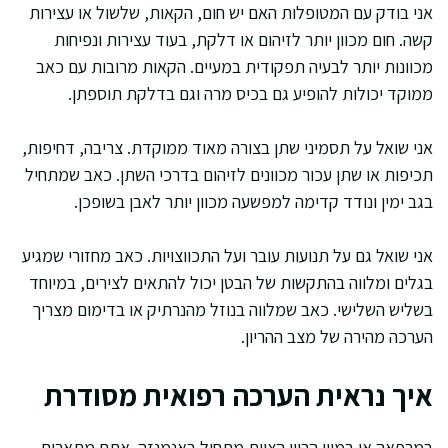
אני בודק עם המטופלות האם יש חום, הקאות, שלשול או עצירות
קשה. חום מכוון יותר לזיהום או דלקת, בעוד עצירות ונפיחות
מכוונות יותר לבעיה תפקודית במעיים. הקאות מרובות עם כאב
ממוקד יכולות להופיע גם בכיס מרה וגם בדלקת תוספתן.
אני שואל על תסמיני שתן בצורה מאוד ממוקדת. צריבה, דחיפות,
תכיפות או שתן עכור מכוונים לזיהום בדרכי השתן. כאב שמתחיל
בגב ימין ונודד קדימה למפשעה מכוון יותר לאבן בשופכן.
אני שואל גם על תנועות עובר ועל התכווצויות. כאב מחזורי שמגיע
בגלים ומלווה בהתקשות של הבטן יכול להתאים לצירים, במיוחד
בשליש השלישי. כאב שמלווה בנוזל מהנרתיק או בדימום מצריך
הערכה מהירה של מצב ההריון.
איך נראית הערכה רפואית מסודרת
במרפאה או במיון הריון הצוות מתחיל באנמנזה. אתם מתארים