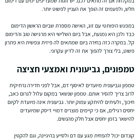
במקלחת אם זה מתאים לכם. יש זוגות שמעדיפים ימים עם דימום
חלש, ולפעמים זה הופך את העניין לפשוט יותר.
במפגש היפותטי עם זוג, האישה מספרת שביום הראשון הדימום
כבד ולכן היא נמנעת, אבל ביום השלישי היא מרגישה טוב והדימום
קל. במקרה כזה בחירה ביום שמתאים לה פיזית ונפשית היא פתרון
פשוט, בלי צורך להפוך את זה לדיון עקרוני.
טמפונים, גביעונית ואמצעי חציצה
טמפון וגביעונית מיועדים לאיסוף דם, אבל לפני חדירה נרתיקית
לרוב צריך להסיר אותם. טמפון שנשאר במקום עלול לגרום כאב,
חיכוך, ולעיתים להיתקע עמוק יותר. גביעונית אינה מיועדת לקיום
יחסים רגילים, אם כי קיימים מוצרים דמויי דיסק שמיועדים
להישאר בזמן יחסים אצל חלק מהנשים.
קונדום יכול להפחית מגע עם דם ולסייע בהיגיינה, וגם להקטין