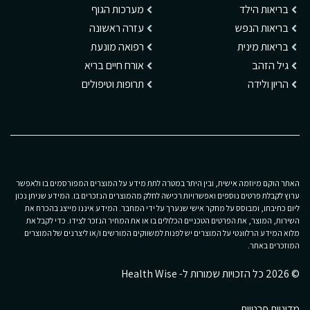
בריאות הילד
מערכות הגוף
בריאות הנפש
עזרה ראשונה
בריאות מינית
רפואה מונעת
גיל הזהב
אורח חיים בריא
הריון ולידה
תרופות וטיפולים
האתר הוקם מיוזמה אישית, ובין היתר במטרה לתת מידע על המוצרים המפורסמים בו ולאפשר
ערוץ לקבלת פרטים נוספים ואפשרויות רכישה לחלק מהמוצרים הנזכרים בו. המידע שניתן נכון
ליום כתיבתו, ומבוסס על מחקר אישי שנערך על ידי המחבר. המידע איננו מייצג בהכרח את
השירות, המוצר, את הפרטים הטכניים הכלולים בו או את המחיר הנזכר לצידו. כדי לקבל את
מלוא המידע הרלוונטי על המוצרים יש לפנות למשווקים המורשים ו/או ליצרנים של המוצרים
המוזכרים באתר.
© 2026 כל הזכויות שמורות ל- Health Wise
מדיניות פרטיות