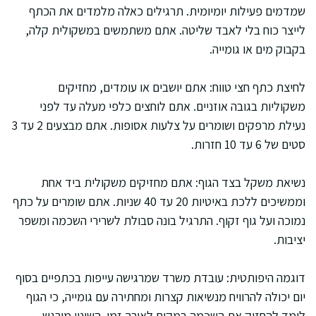
שמדמים פעילות יומיומית. תרגילים כאלה מלמדים את הכתף
לייצר כוח בלי לאבד שליטה. אתם משתמשים במשקולית קלה,
בקבוק מים או גומייה.
לחיצת כתף חצי טווח: אתם יושבים או עומדים, מחזיקים
משקוליות בגובה אוזניים. אתם לוחצים כלפי מעלה עד לפני
נעילת מרפקים ושומרים על צלעות אסופות. אתם מבצעים 2 עד 3
סטים של 6 עד 10 חזרות.
נשיאת משקל בצד הגוף: אתם מחזיקים משקולית ביד אחת
וממשיכים ללכת באיטיות 20 עד 40 שניות. אתם שומרים על כתף
נמוכה ועל גוף זקוף. התרגיל בונה סבולת לשרירי השכמה ומשפר
יציבות.
דוגמה היפותטית: עובדת משרד שמרגישה עייפות בכתפיים בסוף
יום יכולה להרוויח מנשיאות קצרות ומחתירה עם גומייה, כי הגוף
לומד להחזיק את השכמה במקום לאורך זמן. השינוי מורגש