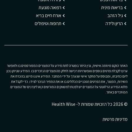
בריאות מינית
רפואה מונעת
גיל הזהב
אורח חיים בריא
הריון ולידה
תרופות וטיפולים
האתר הוקם מיוזמה אישית, ובין היתר במטרה לתת מידע על המוצרים המפורסמים בו ולאפשר
ערוץ לקבלת פרטים נוספים ואפשרויות רכישה לחלק מהמוצרים הנזכרים בו. המידע שניתן נכון
ליום כתיבתו, ומבוסס על מחקר אישי שנערך על ידי המחבר. המידע איננו מייצג בהכרח את
השירות, המוצר, את הפרטים הטכניים הכלולים בו או את המחיר הנזכר לצידו. כדי לקבל את
מלוא המידע הרלוונטי על המוצרים יש לפנות למשווקים המורשים ו/או ליצרנים של המוצרים
המוזכרים באתר.
© 2026 כל הזכויות שמורות ל- Health Wise
מדיניות פרטיות