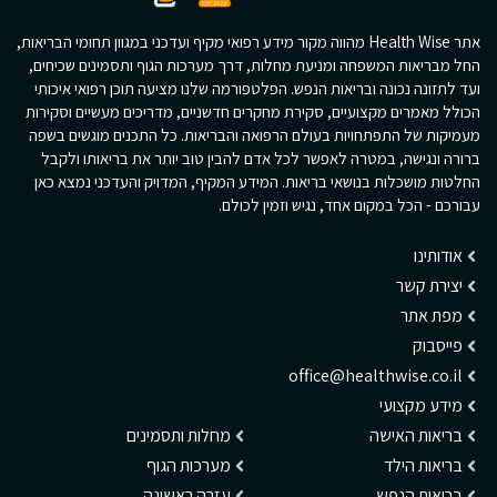
אתר Health Wise מהווה מקור מידע רפואי מקיף ועדכני במגוון תחומי הבריאות,
החל מבריאות המשפחה ומניעת מחלות, דרך מערכות הגוף ותסמינים שכיחים,
ועד לתזונה נכונה ובריאות הנפש. הפלטפורמה שלנו מציעה תוכן רפואי איכותי
הכולל מאמרים מקצועיים, סקירת מחקרים חדשניים, מדריכים מעשיים וסקירות
מעמיקות של התפתחויות בעולם הרפואה והבריאות. כל התכנים מוגשים בשפה
ברורה ונגישה, במטרה לאפשר לכל אדם להבין טוב יותר את בריאותו ולקבל
החלטות מושכלות בנושאי בריאות. המידע המקיף, המדויק והעדכני נמצא כאן
עבורכם - הכל במקום אחד, נגיש וזמין לכולם.
אודותינו
יצירת קשר
מפת אתר
פייסבוק
office@healthwise.co.il
מידע מקצועי
בריאות האישה
מחלות ותסמינים
בריאות הילד
מערכות הגוף
בריאות הנפש
עזרה ראשונה