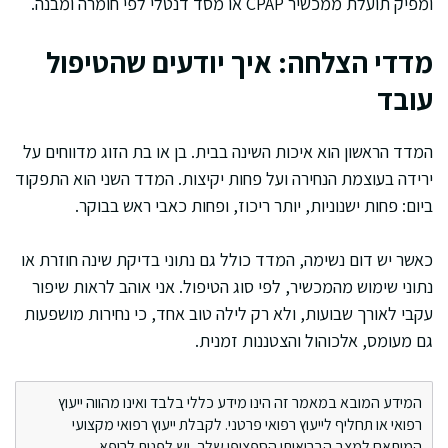
ומפיק תועלת ממכשיר CPAP או מסד דנטלי לפי חומרה ומבנה.
מדדי הצלחה: איך יודעים שהטיפול
עובד
המדד הראשון הוא איכות השינה בבית. בן או בת הזוג מדווחים על
ירידה בעוצמת הנחירה ועל פחות יקיצות. המדד השני הוא התפקוד
ביום: פחות ישנוניות, יותר ריכוז, ופחות כאבי ראש בבוקר.
כאשר יש דום נשימה, המדד כולל גם נתוני בדיקת שינה חוזרת או
נתוני שימוש מהמכשיר, לפי סוג הטיפול. אני אוהב לראות שיפור
עקבי לאורך שבועות, ולא רק לילה טוב אחד, כי נחירות מושפעות
גם מעומס, אלכוהול והצטננות זמנית.
המידע המובא במאמר זה הינו מידע כללי בלבד ואינו מהווה ייעוץ
רפואי או תחליף לייעוץ רפואי פרטני. לקבלת ייעוץ רפואי מקצועי
המותאם למצב הבריאותי הספציפי שלך, יש לפנות לרופא.