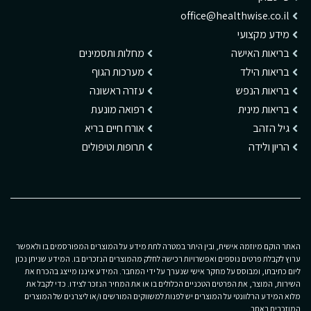
office@healthwise.co.il
מידע מקצועי
בריאות האישה
מחלות ותסמינים
בריאות הילד
מערכות הגוף
בריאות הנפש
עזרה ראשונה
בריאות מינית
רפואה מונעת
גיל הזהב
אורח חיים בריא
הריון ולידה
תרופות וטיפולים
האתר הוקם מיוזמה אישית, ובין היתר במטרה לתת מידע על המוצרים המפורסמים בו ולאפשר
ערוץ לקבלת פרטים נוספים ואפשרויות רכישה לחלק מהמוצרים הנזכרים בו. המידע שניתן נכון
ליום כתיבתו, ומבוסס על מחקר אישי שנערך על ידי המחבר. המידע איננו מייצג בהכרח את
השירות, המוצר, את הפרטים הטכניים הכלולים בו או את המחיר הנזכר לצידו. כדי לקבל את
מלוא המידע הרלוונטי על המוצרים יש לפנות למשווקים המורשים ו/או ליצרנים של המוצרים
המוזכרים באתר.