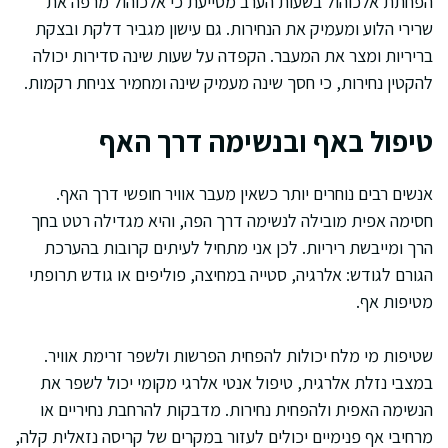
הפחתת אלכוהול בשעות הערב מסייעת כי אלכוהול מרפה את
שרירי הלוע ומעמיק את הנחירות. גם עישון מגביר דלקת ובצקת
בריריות ומצר את המעבר. הקפדה על שעות שינה סדירות יכולה
להקטין נחירות, כי חסך שינה מעמיק שינה ומחמיר צניחת רקמות.
טיפול באף ובנשימה דרך האף
אנשים רבים נוחרים יותר כשאין מעבר אוויר חופשי דרך האף.
חסימה אפית מובילה לנשימה דרך הפה, והיא מגדילה רטט בחך
הרך ומייבשת ריריות. לכן אני מתחיל לעיתים קרובות בהערכת
הגורם לגודש: אלרגיה, סטייה במחיצה, פוליפים או גודש תרופתי
מטיפות אף.
שטיפות מי מלח יכולות להפחית הפרשות ולשפר זרימת אוויר.
במצבי נזלת אלרגית, טיפול אנטי אלרגי מקומי יכול לשפר את
הנשימה האפית ולהפחית נחירות. מדבקות להרחבת נחיריים או
מרחיבי אף פנימיים יכולים לעזור במקרים של קריסה נזאלית קלה,