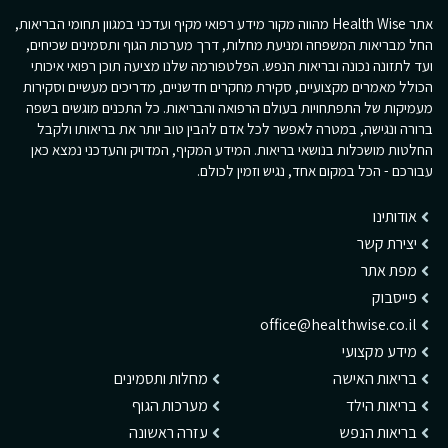
אתר Health Wise מהווה מקור מידע רפואי מקיף ועדכני במגוון תחומי הבריאות,
החל מבריאות המשפחה ומניעת מחלות, דרך מערכות הגוף ותסמינים שכיחים,
ועד לתזונה נכונה ובריאות הנפש. הפלטפורמה שלנו מציעה תוכן רפואי איכותי
הכולל מאמרים מקצועיים, סקירת מחקרים חדשניים, מדריכים מעשיים וסקירות
מעמיקות של התפתחויות בעולם הרפואה והבריאות. כל התכנים מוגשים בשפה
ברורה ונגישה, במטרה לאפשר לכל אדם להבין טוב יותר את בריאותו ולקבל
החלטות מושכלות בנושאי בריאות. המידע המקיף, המדויק והעדכני נמצא כאן
עבורכם - הכל במקום אחד, נגיש וזמין לכולם.
אודותינו
יצירת קשר
מפת אתר
פייסבוק
office@healthwise.co.il
מידע מקצועי
בריאות האישה
מחלות ותסמינים
בריאות הילד
מערכות הגוף
בריאות הנפש
עזרה ראשונה