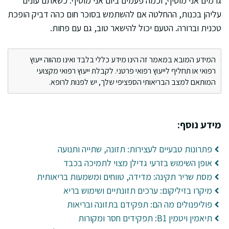
גרמים אני מוסיף, וכמה פעמים ביום אני מוסיף. כשאתם עונים
עליהן בכנות, ההחלטה אם להשתמש בסוכר חום כהה דביק הופכת
טכנית וברורה. הטעם יכול להישאר טוב, גם עם פחות.
המידע המובא במאמר זה הינו מידע כללי בלבד ואינו מהווה ייעוץ
רפואי או תחליף לייעוץ רפואי פרטני. לקבלת ייעוץ רפואי מקצועי
המותאם למצב הבריאותי הספציפי שלך, יש לפנות לרופא.
מידע נוסף:
פתרונות טבעיים לעצירות: תזונה, שתייה ותנועה
אופן השימוש בזרעי גדילן מצוי לתמיכה בכבד
מסת שריר תקינה: מדידה, טווחים ומשמעות בריאותית
מיקרו בזיליקום: ערכים תזונתיים ושימוש בריא
פוליפנולים מה הם: תפקידם בתזונה ובריאות
תיאמין ויטמין B1: תפקידים חסר ומקורות